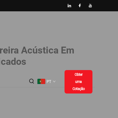
reira Acústica Em
icados
Obter
PT
uma
Cotação