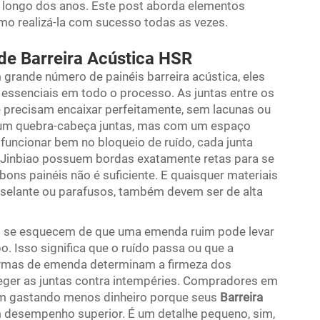
ao longo dos anos. Este post aborda elementos
mo realizá-la com sucesso todas as vezes.
de Barreira Acústica HSR
rande número de painéis barreira acústica, eles
essenciais em todo o processo. As juntas entre os
e precisam encaixar perfeitamente, sem lacunas ou
 um quebra-cabeça juntas, mas com um espaço
 funcionar bem no bloqueio de ruído, cada junta
 Jinbiao possuem bordas exatamente retas para se
ns painéis não é suficiente. E quaisquer materiais
 selante ou parafusos, também devem ser de alta
 se esquecem de que uma emenda ruim pode levar
. Isso significa que o ruído passa ou que a
ormas de emenda determinam a firmeza dos
eger as juntas contra intempéries. Compradores em
m gastando menos dinheiro porque seus
Barreira
m desempenho superior. É um detalhe pequeno, sim,