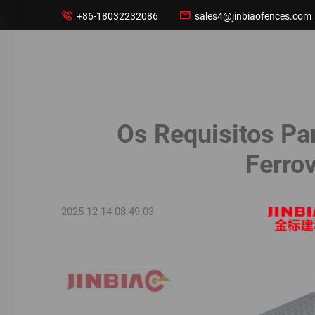


+86-18032232086
sales4@jinbiaofences.com
Os Requisitos Pa
Ferro
2025-12-14 08:49:03