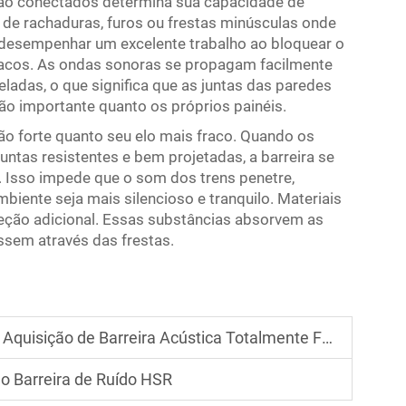
são conectados determina sua capacidade de
s de rachaduras, furos ou frestas minúsculas onde
 desempenhar um excelente trabalho ao bloquear o
fracos. As ondas sonoras se propagam facilmente
ladas, o que significa que as juntas das paredes
tão importante quanto os próprios painéis.
tão forte quanto seu elo mais fraco. Quando os
untas resistentes e bem projetadas, a barreira se
Isso impede que o som dos trens penetre,
mbiente seja mais silencioso e tranquilo. Materiais
eção adicional. Essas substâncias absorvem as
sem através das frestas.
uisição de Barreira Acústica Totalmente Fechada
o Barreira de Ruído HSR