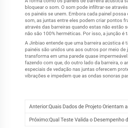
A forma como os painéis de barreira acústica 
bloquear o som. O som pode infiltrar-se atravé
os painéis se unem. Embora cada painel possa
som, as juntas entre eles podem criar pontos 
através das barreiras quando estas não estão se
não são 100% herméticas. Por isso, a junção é 
A Jinbiao entende que uma barreira acústica é 
painéis são unidos uns aos outros por meio de j
transforma em uma parede quase impermeável. 
fazendo com que, do outro lado da barreira, o a
especiais de vedação nas juntas oferecem prot
vibrações e impedem que as ondas sonoras pas
Anterior:
Quais Dados de Projeto Orientam a Aq
Próximo:
Qual Teste Valida o Desempenho d