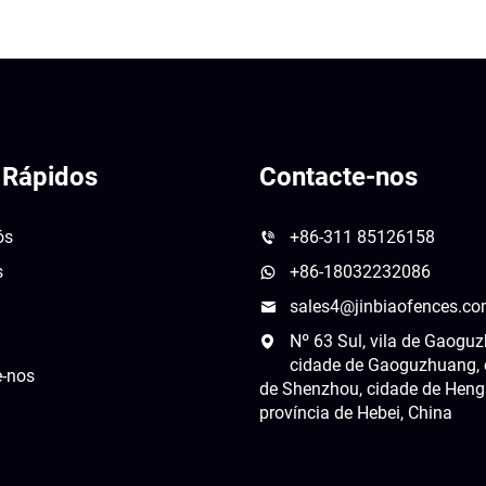
 Rápidos
Contacte-nos
ós
+86-311 85126158
s
+86-18032232086
sales4@jinbiaofences.c
Nº 63 Sul, vila de Gaogu
cidade de Gaoguzhuang, 
e-nos
de Shenzhou, cidade de Heng
província de Hebei, China