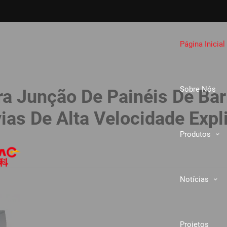
Página Inicial
Sobre Nós
ra Junção De Painéis De Bar
vias De Alta Velocidade Expl
Produtos
Notícias
Projetos