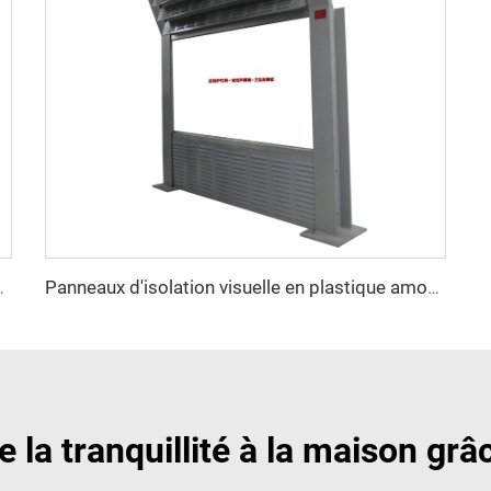
it pour autoroute Isolation acoustique
Panneaux d'isolation visuelle en plastique amovibles Barrière absorbante de bruit Clôture anti-bruit Barrière anti-vent Clôture anti-bruit Mur antibruit
e la tranquillité à la maison grâ