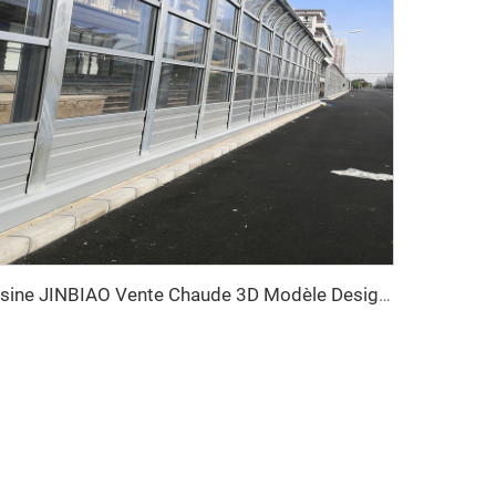
Usine JINBIAO Vente Chaude 3D Modèle Design PVC Panneau Anti-Bruit Acoustique pour Autoroutes Fabriqué en Chine Garantie 5 Ans