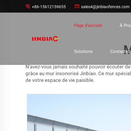


+86-15612159655
sales4@jinbiaofences.com
Page d’accueil
À Pr
M
Solutions
Contactez
N'avez-vous jamais souhaité pouvoir écouter de
grâce au mur insonorisé Jinbiao. Ce mur spécia
de votre espace de vie paisible.