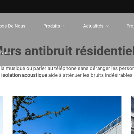
opos De Nous
Produits
Actualités
Pro
urs antibruit résidentie
-Nous
 la musique ou parler au téléphone sans déranger les perso
l
isolation acoustique
aide à atténuer les bruits indésirables