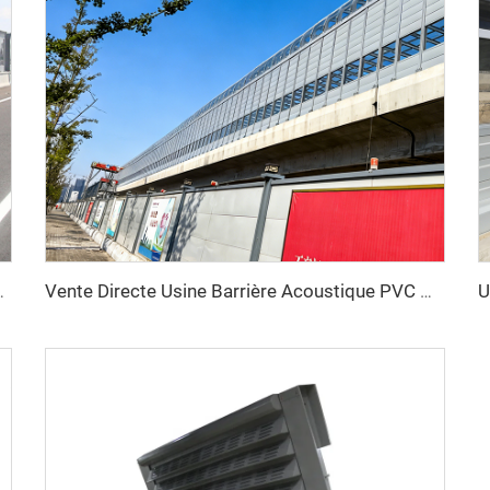
s extérieurs, prix des murs anti-bruit
Vente Directe Usine Barrière Acoustique PVC Mur de Séparation Anti-Bruit pour Autoroute Feuille d'Acrylique Barrière Acoustique pour Autoroute aux Émirats Arabes Unis