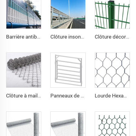
Barrière antibruit à persiennes
Clôture insonorisante pour autoroute, barrière antibruit pour la circulation, fournisseur de site, mur insonorisé, panneau acoustique, clôture antibruit
Clôture décorative en treillis métallique soudé haute sécurité, revêtement en vinyle vert, double fil 868, maille 2D pour jardin
Clôture à mailles losangées de 1,5 pouce avec revêtement en PVC, fourniture directe d'usine, fil de clôture à mailles losangées robuste, clôture à mailles losangées galvanisée
Panneaux de Clôture de Haute Qualité pour Enclos à Moutons Panneaux en Acier pour Chèvres Stalles pour Chevaux Stables pour Bétail et Moutons
Lourde Hexagonal Enrobée de Zinc Boîte à Gabions Torsadée Double Chaîne en Fer Galvanisé Service de Découpe et de Soudage