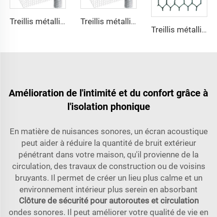
Treillis métallique hexagonal en acier inoxydable pour poulailler Treillis décoratif hexagonal pour poulailler Services de cintrage, découpage et soudage
Treillis métallique galvanisé à chaud en acier inoxydable pour poulailler Treillis décoratif hexagonal pour poulailler Revêtement PVC Clôtures soudées
Treillis métallique galvanisé en acier inoxydable pour poulailler Treillis décoratif hexagonal pour poulailler avec revêtement PVC pour construction de clôtures Usage extérieur
Amélioration de l'intimité et du confort grâce à
l'isolation phonique
En matière de nuisances sonores, un écran acoustique
peut aider à réduire la quantité de bruit extérieur
pénétrant dans votre maison, qu'il provienne de la
circulation, des travaux de construction ou de voisins
bruyants. Il permet de créer un lieu plus calme et un
environnement intérieur plus serein en absorbant
Clôture de sécurité pour autoroutes et circulation
ondes sonores. Il peut améliorer votre qualité de vie en