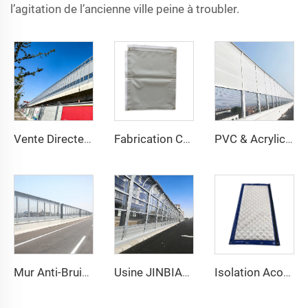
l’agitation de l’ancienne ville peine à troubler.
Vente Directe Usine Barrière Acoustique PVC Mur de Séparation Anti-Bruit pour Autoroute Feuille d'Acrylique Barrière Acoustique pour Autoroute aux Émirats Arabes Unis
Fabrication Chinoise PVC Vinyle Chargé Anti-Bruit Usine Spécialisée en Barrières en Caoutchouc Livraison Directe d'Usine
PVC & Acrylic Panneau Anti-Bruit Extérieur avec Fonction d'Isolation Acoustique Utilisation Extérieure
Mur Anti-Bruit Routier Extérieur Moderne à Haute Performance Acoustique Panneau Stylé en Acrylique
Usine JINBIAO Vente Chaude 3D Modèle Design PVC Panneau Anti-Bruit Acoustique pour Autoroutes Fabriqué en Chine Garantie 5 Ans
Isolation Acoustique Sols Panneau Anti-Bruit pour Chantier ou Échafaudage Machine