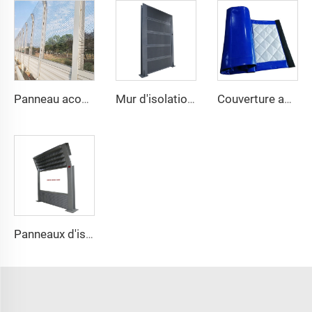
Panneau acoustique extérieur Barrière anti-bruit Usine Prix des barrières acoustiques
Mur d'isolation acoustique Clôture Panneaux de barrière anti-bruit en aluminium acrylique Prix des barrières acoustiques pour autoroute
Couverture acoustique de couleur multiple, filet pare-son, rideaux insonorisants, couverture anti-bruit
Panneaux d'isolation visuelle en plastique amovibles Barrière absorbante de bruit Clôture anti-bruit Barrière anti-vent Clôture anti-bruit Mur antibruit