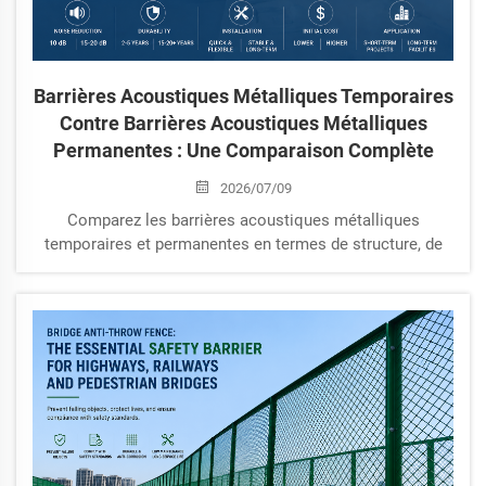
Barrières Acoustiques Métalliques Temporaires
Contre Barrières Acoustiques Métalliques
Permanentes : Une Comparaison Complète
2026/07/09
Comparez les barrières acoustiques métalliques
temporaires et permanentes en termes de structure, de
performance de réduction du bruit, d’installation, de durée
de vie, de coût et d’applications. Découvrez comment
choisir la barrière acoustique métallique adaptée aux
chantiers de construction, aux installations industrielles,
aux centrales électriques, aux autoroutes et aux projets
de maîtrise du bruit à long terme.