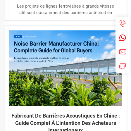
Les projets de lignes ferroviaires à grande vitesse
utilisent couramment des barrières anti-bruit en
aluminium micro-perforé. Leur surface est densément
percée de micro-trous et remplies de matériaux
absorbants le son résistants au feu. Associées à des
conceptions structurelles incurvées, leur coefficient
global d’affaiblissement acoustique dépasse 0,7,
réduisant le bruit des trains d’environ 20 dB.
Fabricant De Barrières Acoustiques En Chine :
Guide Complet À L’intention Des Acheteurs
Internationaux