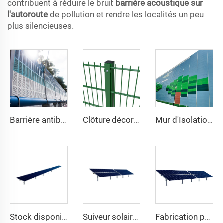
contribuent à réduire le bruit
barrière acoustique sur
l'autoroute
de pollution et rendre les localités un peu
plus silencieuses.
Barrière antibruit à persiennes
Clôture décorative en treillis métallique soudé haute sécurité, revêtement en vinyle vert, double fil 868, maille 2D pour jardin
Mur d'Isolation Acoustique Lourd pour Chantiers Extérieurs Temporaire de Réduction du Bruit
Stock disponible du fabricant système de montage de suivi de panneau solaire lourd à un axe structure en acier avec service de découpe
Suiveur solaire à un axe de haute qualité montage facile module plat double verre système solaire 10kW excellent rapport qualité-prix en acier
Fabrication professionnelle nouvelle tendance kit de suiveur solaire 1MW à un axe lourd en acier système de suivi solaire uniaxial découpe sur mesure