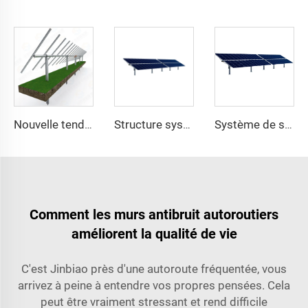
Nouvelle tendance système de suivi solaire à un axe structure de montage photovoltaïque lourde en acier avec service de découpe à prix avantageux
Structure système de kits de suiveur solaire photovoltaïque à un axe lourd en acier du fabricant professionnel
Système de suivi solaire monoculaire fabriqué en Chine avec moteur de rotation
Comment les murs antibruit autoroutiers
améliorent la qualité de vie
C'est Jinbiao près d'une autoroute fréquentée, vous
arrivez à peine à entendre vos propres pensées. Cela
peut être vraiment stressant et rend difficile