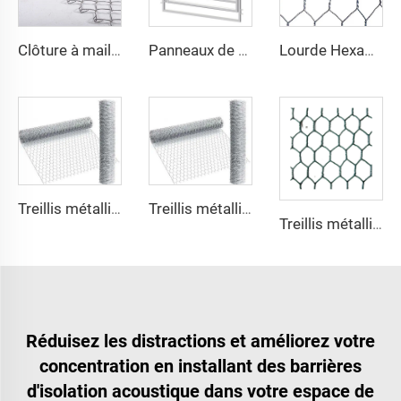
Clôture à mailles losangées de 1,5 pouce avec revêtement en PVC, fourniture directe d'usine, fil de clôture à mailles losangées robuste, clôture à mailles losangées galvanisée
Panneaux de Clôture de Haute Qualité pour Enclos à Moutons Panneaux en Acier pour Chèvres Stalles pour Chevaux Stables pour Bétail et Moutons
Lourde Hexagonal Enrobée de Zinc Boîte à Gabions Torsadée Double Chaîne en Fer Galvanisé Service de Découpe et de Soudage
Treillis métallique hexagonal en acier inoxydable pour poulailler Treillis décoratif hexagonal pour poulailler Services de cintrage, découpage et soudage
Treillis métallique galvanisé à chaud en acier inoxydable pour poulailler Treillis décoratif hexagonal pour poulailler Revêtement PVC Clôtures soudées
Treillis métallique galvanisé en acier inoxydable pour poulailler Treillis décoratif hexagonal pour poulailler avec revêtement PVC pour construction de clôtures Usage extérieur
Réduisez les distractions et améliorez votre
concentration en installant des barrières
d'isolation acoustique dans votre espace de