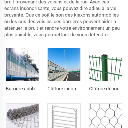
bruit provenant des voisins et de la rue. Avec ces
écrans insonorisants, vous pouvez dire adieu à la vie
bruyante. Que ce soit le son des klaxons automobiles
ou les cris des voisins, ces barrières peuvent aider à
atténuer le bruit et rendre votre environnement un peu
plus paisible, vous permettant de vous détendre.
Barrière antibruit à persiennes
Clôture insonorisante pour autoroute, barrière antibruit pour la circulation, fournisseur de site, mur insonorisé, panneau acoustique, clôture antibruit
Clôture décorative en treillis métallique soudé haute sécurité, revêtement en vinyle vert, double fil 868, maille 2D pour jardin