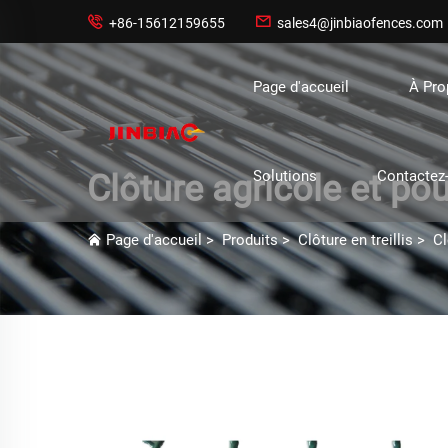


+86-15612159655
sales4@jinbiaofences.com
Page d'accueil
À Pr
Solutions
Contactez
Clôture agricole et pour
Page d'accueil
>
Produits
>
Clôture en treillis
>
Cl