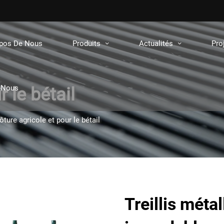
opos De Nous
Produits
Actualités
Pro
-Nous
 le bétail
ôture agricole et pour le bétail
Treillis méta