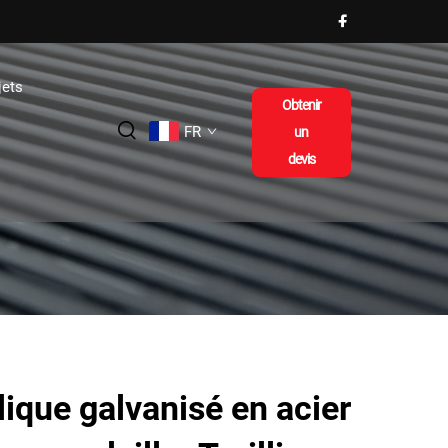
jets
Obtenir
FR
un
devis
llique galvanisé en acier