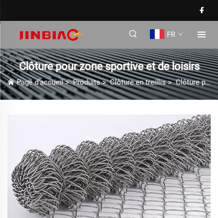
FR
Clôture pour zone sportive et de loisirs
Page d'accueil
>
Produits
>
Clôture en treillis
>
Clôture pour zone sportive et de loisirs