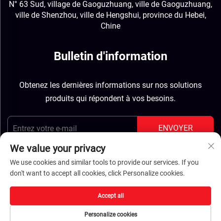
N° 63 Sud, village de Gaoguzhuang, ville de Gaoguzhuang,
ville de Shenzhou, ville de Hengshui, province du Hebei,
Chine
Bulletin d'information
Obtenez les dernières informations sur nos solutions
produits qui répondent à vos besoins.
ENVOYER
We value your privacy
We use cookies and similar tools to provide our services. If you
don't want to accept all cookies, click Personalize cookies.
Droits d'auteur © Hebei Jinbiao Construction Materials
Accept all
Tech Corp., Ltd. Tous droits réservés -
Politique de
Personalize cookies
confidentialité
-
BLOG