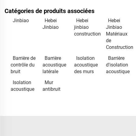
Catégories de produits associées
Jinbiao
Hebei
Hebei
Hebei
Jinbiao
jinbiao
Jinbiao
construction
Matériaux
de
Construction
Barrière de
Barrière
Isolation
Barrière
contrôle du
acoustique
acoustique
d'isolation
bruit
latérale
des murs
acoustique
Isolation
Mur
acoustique
antibruit