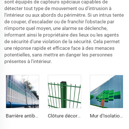
sont équipés de capteurs spéciaux capables de
détecter tout type de mouvement ou d'intrusion à
l'intérieur ou aux abords du périmètre. Si un intrus tente
de couper, d'escalader ou de franchir l'obstacle par
n'importe quel moyen, une alarme se déclenche,
informant ainsi le propriétaire des lieux ou les agents
de sécurité d'une violation de la sécurité. Cela permet
une réponse rapide et efficace face à des menaces
potentielles, sans mettre en danger les personnes
présentes à l'intérieur.
Barrière antibruit à persiennes
Clôture décorative en treillis métallique soudé haute sécurité, revêtement en vinyle vert, double fil 868, maille 2D pour jardin
Mur d'Isolation Acoustique Lourd pour Chantiers Extérieurs Temporaire de Réduction du Bruit