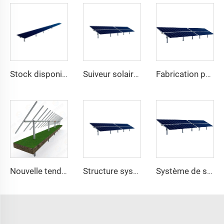
Stock disponible du fabricant système de montage de suivi de panneau solaire lourd à un axe structure en acier avec service de découpe
Suiveur solaire à un axe de haute qualité montage facile module plat double verre système solaire 10kW excellent rapport qualité-prix en acier
Fabrication professionnelle nouvelle tendance kit de suiveur solaire 1MW à un axe lourd en acier système de suivi solaire uniaxial découpe sur mesure
Nouvelle tendance système de suivi solaire à un axe structure de montage photovoltaïque lourde en acier avec service de découpe à prix avantageux
Structure système de kits de suiveur solaire photovoltaïque à un axe lourd en acier du fabricant professionnel
Système de suivi solaire monoculaire fabriqué en Chine avec moteur de rotation