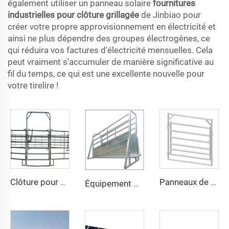
également utiliser un panneau solaire
fournitures
industrielles pour clôture grillagée
de Jinbiao pour
créer votre propre approvisionnement en électricité et
ainsi ne plus dépendre des groupes électrogènes, ce
qui réduira vos factures d'électricité mensuelles. Cela
peut vraiment s'accumuler de manière significative au
fil du temps, ce qui est une excellente nouvelle pour
votre tirelire !
Clôture pour Ferme Équine Populaire Galvanisée Clôture Métallique pour Cour de Ferme Portails pour Bétail Panneaux pour Chevaux
Panneaux de Clôture de Haute Qualité pour Enclos à Moutons Panneaux en Acier pour Chèvres Stalles pour Chevaux Stables pour Bétail et Moutons
Équipement pour Bétail Renforcé Galvanisé à Chaud Panneaux d'Enclos pour Bétail/Panneaux pour Bétail