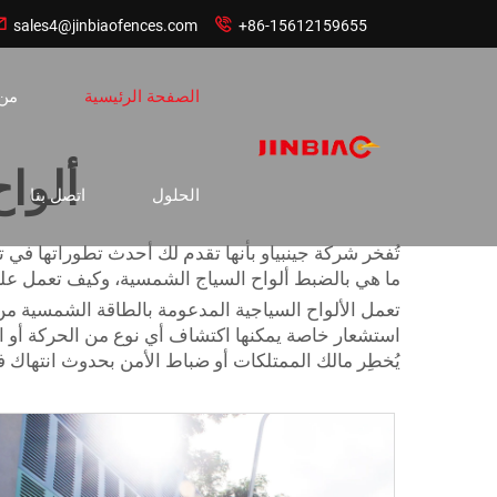


sales4@jinbiaofences.com
+86-15612159655
الصفحة الرئيسية
من
ألوا
الحلول
اتصل بنا
تُفخر شركة جينبياو بأنها تقدم لك أحدث تطوراتها في تقني
ما هي بالضبط ألواح السياج الشمسية، وكيف تعمل على
تعمل الألواح السياجية المدعومة بالطاقة الشمسية من
استشعار خاصة يمكنها اكتشاف أي نوع من الحركة أو الد
يُخطِر مالك الممتلكات أو ضباط الأمن بحدوث انتهاك 