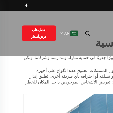
احصل على
AR
عرض أسعار
سية
يرًا جذريًا في حماية منازلنا ومدارسنا وشركاتنا. ولكن
ل الممتلكات. تحتوي هذه الألواح على أجهزة
 تسلقه أو اختراقه بأي طريقة أخرى، يُطلق إنذار
دون تعريض الأشخاص الموجودين داخل المكان للخطر.