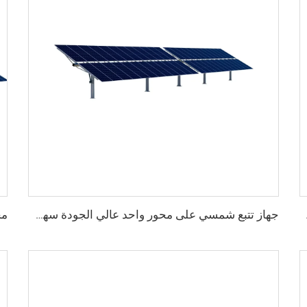
دمة القطع والمعالجة
جهاز تتبع شمسي على محور واحد عالي الجودة سهل التركيب، وحدة مسطحة مزدوجة الزجاج لنظام شمسي بقوة 10 كيلوواط، هيكل من الفولاذ بجودة ممتازة