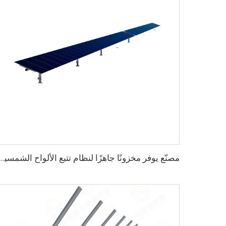
مصنّع يوفر مخزونًا جاهزًا لنظام تتبع الألواح الشمسية على محور واحد ثقيل من الفولاذ مع خ