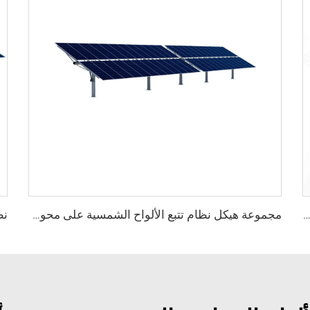
ع شمسي على محور واحد بتصميم حديث مع هيكل ثابت من الفولاذ وخدمة قطع بخصم مميز
مجموعة هيكل نظام تتبع الألواح الشمسية على محور واحد من الفولاذ الثقيل من مصنّع محترف