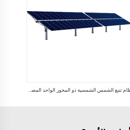
نظام تتبع الشمس الشمسية ذو المحور الواحد المصنوع في الصين مع محرك دوران