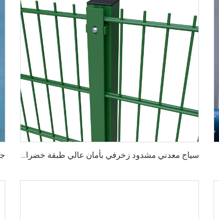
سياج معدني مشدود زخرفي بأمان عالي طبقة خضراء من الفينيل 868 شبكة سلكية مزدوجة للحديقة