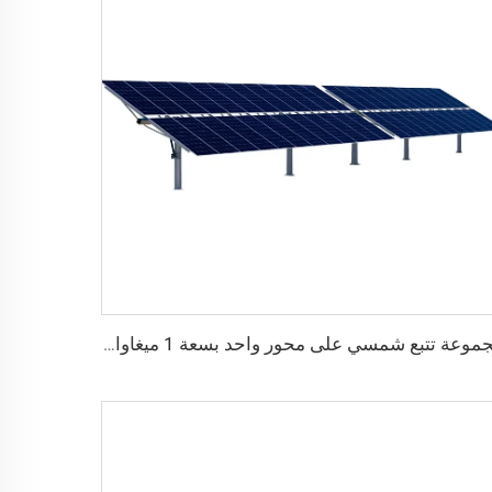
مجموعة تتبع شمسي على محور واحد بسعة 1 ميغاواط من إنتاج مصنع حديث، هيكل من الفولاذ الثقيل مع خدمة القطع المخصصة