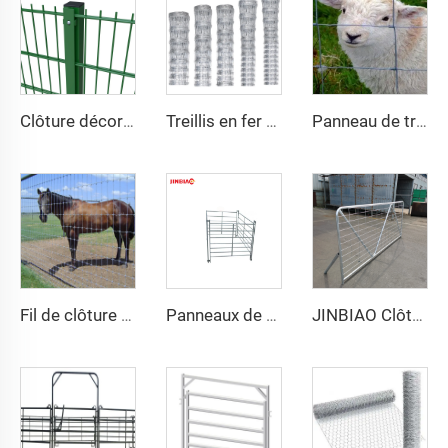
Clôture décorative en treillis métallique soudé haute sécurité, revêtement en vinyle vert, double fil 868, maille 2D pour jardin
Treillis en fer recouvert de PVC, clôture galvanisée pour élevage, charnière, treillis PVC pour protection agricole disponible à la vente
Panneau de treillis JINBIAO pour champs agricoles, panneau de clôture pour bovins et ovins
Fil de clôture galvanisé pour champs agricoles de 8 pieds, clôture pour bovins, ovins et caprins
Panneaux de clôture en fer forgé d'occasion à bas prix en usine, panneaux de clôture galvanisés pour enclos à chevaux disponibles à la vente
JINBIAO Clôture Métallique pour Moutons et Chèvres Panneaux pour Porcs Enclos pour Chevaux et Bétail Panneaux d'Enclos pour Bétail