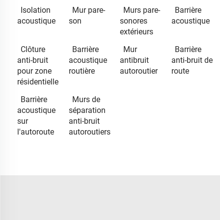
Isolation
Mur pare-
Murs pare-
Barrière
acoustique
son
sonores
acoustique
extérieurs
Clôture
Barrière
Mur
Barrière
anti-bruit
acoustique
antibruit
anti-bruit de
pour zone
routière
autoroutier
route
résidentielle
Barrière
Murs de
acoustique
séparation
sur
anti-bruit
l'autoroute
autoroutiers