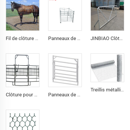
Fil de clôture galvanisé pour champs agricoles de 8 pieds, clôture pour bovins, ovins et caprins
Panneaux de clôture en fer forgé d'occasion à bas prix en usine, panneaux de clôture galvanisés pour enclos à chevaux disponibles à la vente
JINBIAO Clôture Métallique pour Moutons et Chèvres Panneaux pour Porcs Enclos pour Chevaux et Bétail Panneaux d'Enclos pour Bétail
Treillis métallique galvanisé à chaud en acier inoxydable pour poulailler Treillis décoratif hexagonal pour poulailler Revêtement PVC Clôtures soudées
Clôture pour Ferme Équine Populaire Galvanisée Clôture Métallique pour Cour de Ferme Portails pour Bétail Panneaux pour Chevaux
Panneaux de Clôture de Haute Qualité pour Enclos à Moutons Panneaux en Acier pour Chèvres Stalles pour Chevaux Stables pour Bétail et Moutons