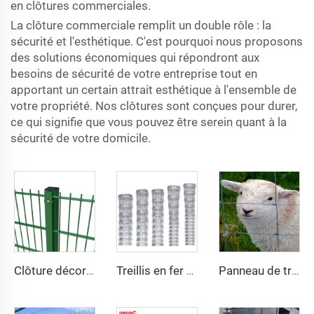
en clôtures commerciales.
La clôture commerciale remplit un double rôle : la
sécurité et l'esthétique. C'est pourquoi nous proposons
des solutions économiques qui répondront aux
besoins de sécurité de votre entreprise tout en
apportant un certain attrait esthétique à l'ensemble de
votre propriété. Nos clôtures sont conçues pour durer,
ce qui signifie que vous pouvez être serein quant à la
sécurité de votre domicile.
Clôture décorative en treillis métallique soudé haute sécurité, revêtement en vinyle vert, double fil 868, maille 2D pour jardin
Treillis en fer recouvert de PVC, clôture galvanisée pour élevage, charnière, treillis PVC pour protection agricole disponible à la vente
Panneau de treillis JINBIAO pour champs agricoles, panneau de clôture pour bovins et ovins