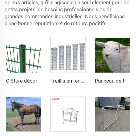
de nos articles, qu'il s'agisse d'un seul élément pour de
petits projets, de besoins professionnels ou de
grandes commandes industrielles. Nous bénéficions
d'une bonne réputation et de retours positifs.
Clôture décorative en treillis métallique soudé haute sécurité, revêtement en vinyle vert, double fil 868, maille 2D pour jardin
Treillis en fer recouvert de PVC, clôture galvanisée pour élevage, charnière, treillis PVC pour protection agricole disponible à la vente
Panneau de treillis JINBIAO pour champs agricoles, panneau de clôture pour bovins et ovins