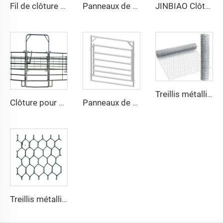
Fil de clôture galvanisé pour champs agricoles de 8 pieds, clôture pour bovins, ovins et caprins
Panneaux de clôture en fer forgé d'occasion à bas prix en usine, panneaux de clôture galvanisés pour enclos à chevaux disponibles à la vente
JINBIAO Clôture Métallique pour Moutons et Chèvres Panneaux pour Porcs Enclos pour Chevaux et Bétail Panneaux d'Enclos pour Bétail
Treillis métallique galvanisé à chaud en acier inoxydable pour poulailler Treillis décoratif hexagonal pour poulailler Revêtement PVC Clôtures soudées
Clôture pour Ferme Équine Populaire Galvanisée Clôture Métallique pour Cour de Ferme Portails pour Bétail Panneaux pour Chevaux
Panneaux de Clôture de Haute Qualité pour Enclos à Moutons Panneaux en Acier pour Chèvres Stalles pour Chevaux Stables pour Bétail et Moutons
Treillis métallique galvanisé en acier inoxydable pour poulailler Treillis décoratif hexagonal pour poulailler avec revêtement PVC pour construction de clôtures Usage extérieur