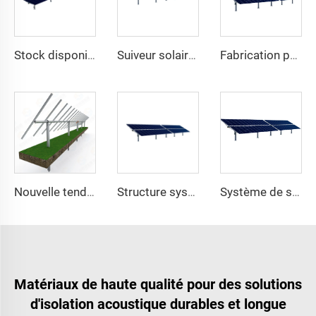
Stock disponible du fabricant système de montage de suivi de panneau solaire lourd à un axe structure en acier avec service de découpe
Suiveur solaire à un axe de haute qualité montage facile module plat double verre système solaire 10kW excellent rapport qualité-prix en acier
Fabrication professionnelle nouvelle tendance kit de suiveur solaire 1MW à un axe lourd en acier système de suivi solaire uniaxial découpe sur mesure
Nouvelle tendance système de suivi solaire à un axe structure de montage photovoltaïque lourde en acier avec service de découpe à prix avantageux
Structure système de kits de suiveur solaire photovoltaïque à un axe lourd en acier du fabricant professionnel
Système de suivi solaire monoculaire fabriqué en Chine avec moteur de rotation
Matériaux de haute qualité pour des solutions
d'isolation acoustique durables et longue