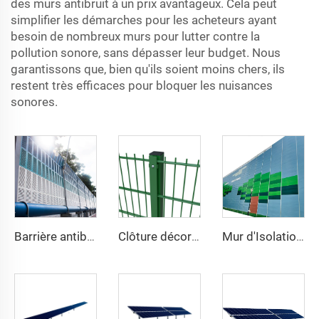
des murs antibruit à un prix avantageux. Cela peut
simplifier les démarches pour les acheteurs ayant
besoin de nombreux murs pour lutter contre la
pollution sonore, sans dépasser leur budget. Nous
garantissons que, bien qu'ils soient moins chers, ils
restent très efficaces pour bloquer les nuisances
sonores.
Barrière antibruit à persiennes
Clôture décorative en treillis métallique soudé haute sécurité, revêtement en vinyle vert, double fil 868, maille 2D pour jardin
Mur d'Isolation Acoustique Lourd pour Chantiers Extérieurs Temporaire de Réduction du Bruit