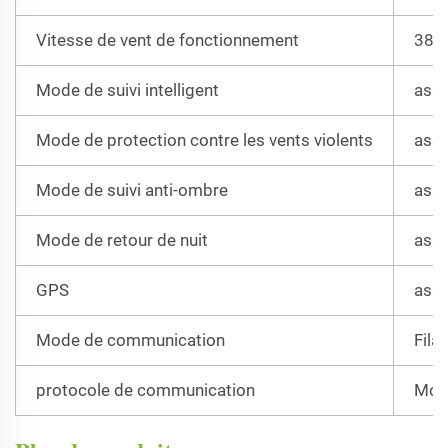
Vitesse de vent de fonctionnement
38
Mode de suivi intelligent
assi
Mode de protection contre les vents violents
assi
Mode de suivi anti-ombre
assi
Mode de retour de nuit
assi
GPS
assi
Mode de communication
Filai
protocole de communication
Mod