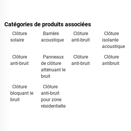
Catégories de produits associées
Clôture
Barrière
Clôture
Clôture
solaire
acoustique
anti-bruit
isolante
acoustique
Clôture
Panneaux
Clôture
Clôture
anti-bruit
de clôture
anti-bruit
antibruit
atténuant le
bruit
Clôture
Clôture
bloquant le
anti-bruit
bruit
pour zone
résidentielle