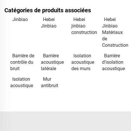
Catégories de produits associées
Jinbiao
Hebei
Hebei
Hebei
Jinbiao
jinbiao
Jinbiao
construction
Matériaux
de
Construction
Barrière de
Barrière
Isolation
Barrière
contrôle du
acoustique
acoustique
d'isolation
bruit
latérale
des murs
acoustique
Isolation
Mur
acoustique
antibruit