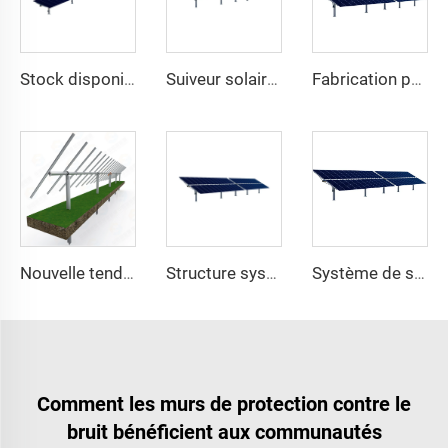
Stock disponible du fabricant système de montage de suivi de panneau solaire lourd à un axe structure en acier avec service de découpe
Suiveur solaire à un axe de haute qualité montage facile module plat double verre système solaire 10kW excellent rapport qualité-prix en acier
Fabrication professionnelle nouvelle tendance kit de suiveur solaire 1MW à un axe lourd en acier système de suivi solaire uniaxial découpe sur mesure
Nouvelle tendance système de suivi solaire à un axe structure de montage photovoltaïque lourde en acier avec service de découpe à prix avantageux
Structure système de kits de suiveur solaire photovoltaïque à un axe lourd en acier du fabricant professionnel
Système de suivi solaire monoculaire fabriqué en Chine avec moteur de rotation
Comment les murs de protection contre le
bruit bénéficient aux communautés