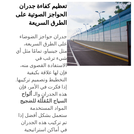
تعظيم كفاءة جدران
الحواجز الصوتية على
الطرق السريعة
جدران حواجز الضوضاء
على الطرق السريعة،
مثل جينبياو، تمامًا مثل أي
شيء ترغب في
الاستفادة القصوى منه،
فإن لها علاقة بكيفية
التخطيط وتصميم تركيبها.
إذا فكرت في الأمر، فإن
هذه الجدران والـ
ألواح
السياج المُقلّلة للضجيج
المواد المستخدمة
ستعمل بشكل أفضل إذا
تم تركيب هذه الجدران
في أماكن استراتيجية