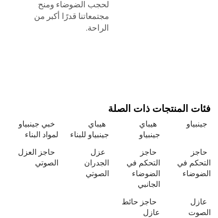
لحجب الضوضاء ومنح
مجتمعاتنا قدرًا أكبر من
الراحة.
ئات المنتجات ذات الصلة
ينبياو
هيباي
هيباي
خبي جينبياو
جينبياو
جينبياو للبناء
لمواد البناء
اجز
حاجز
عزل
حاجز العزل
تحكم في
التحكم في
الجدران
الصوتي
ضوضاء
الضوضاء
الصوتي
الجانبي
ازل
حاجز حائط
لصوت
عازل