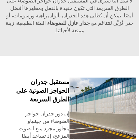
ا شك أننا سنرى في المستقبل جدران حواجز الضوضاء على
الطرق السريعة التي تكون مفيدة بالفعل ومظهرها أفضل
يضًا. يمكن أن تُطلى هذه الجدران بألوان زاهية ورسومات، أو
ى تُزيَّن لتتناغم مع
جدار عازل للضوضاء
البيئة الطبيعية، زينة
ممتعة لأحيائنا.
مستقبل جدران
الحواجز الصوتية على
الطرق السريعة
إن دور جدران حواجز
الضوضاء من جينبياو
يتجاوز مجرد منع الصوت
المزعج، إذ تساعد أيضًا