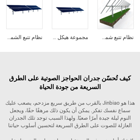
نظام تتبع شمسي على محور واحد بتصميم حديث مع هيكل ثابت من الفولاذ وخدمة قطع بخصم مميز
مجموعة هيكل نظام تتبع الألواح الشمسية على محور واحد من الفولاذ الثقيل من مصنّع محترف
نظام تتبع الشمس الشمسية ذو المحور الواحد المصنوع في الصين مع محرك دوران
كيف تُحسّن جدران الحواجز الصوتية على الطرق
السريعة من جودة الحياة
هذا هو Jinbiao بالقرب من طريق سريع مزدحم، يصعب عليك
سماع نفسك تفكر. يمكن أن يكون ذلك مرهقًا حقًا، ويجعل
النوم ليلة جيدة أمرًا صعبًا. ولهذا السبب توجد تلك الجدران
العازلة للصوت على الطرق السريعة لتحسين أسلوب حياتنا