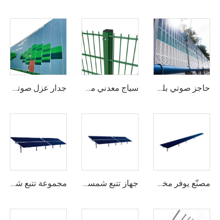
حاجز صوتي بلوري
سياج معدني مشدود زخرفي بأمان عالي طبقة خضراء من الفينيل 868 شبكة سلكية مزدوجة للحديقة
جدار عزل صوتي ثقيل لاستخدامه في مواقع المشاريع الخارجية للحواجز المؤقتة للضجيج
مصنّع يوفر مخزونًا جاهزًا لنظام تتبع الألواح الشمسية على محور واحد ثقيل من الفولاذ مع خدمة القطع والمعالجة
جهاز تتبع شمسي على محور واحد عالي الجودة سهل التركيب، وحدة مسطحة مزدوجة الزجاج لنظام شمسي بقوة 10 كيلوواط، هيكل من الفولاذ بجودة ممتازة
مجموعة تتبع شمسي على محور واحد بسعة 1 ميغاواط من إنتاج مصنع حديث، هيكل من الفولاذ الثقيل مع خدمة القطع المخصصة