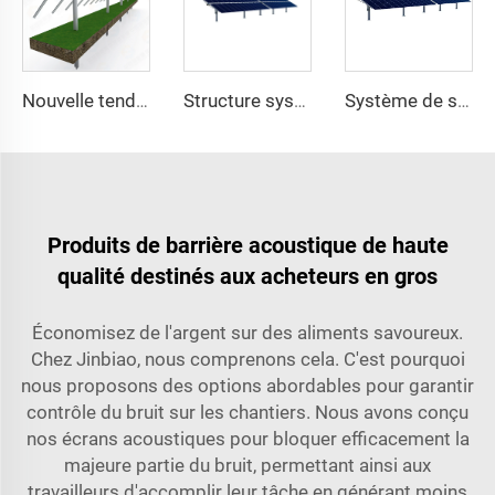
Nouvelle tendance système de suivi solaire à un axe structure de montage photovoltaïque lourde en acier avec service de découpe à prix avantageux
Structure système de kits de suiveur solaire photovoltaïque à un axe lourd en acier du fabricant professionnel
Système de suivi solaire monoculaire fabriqué en Chine avec moteur de rotation
Produits de barrière acoustique de haute
qualité destinés aux acheteurs en gros
Économisez de l'argent sur des aliments savoureux.
Chez Jinbiao, nous comprenons cela. C'est pourquoi
nous proposons des options abordables pour garantir
contrôle du bruit
sur les chantiers. Nous avons conçu
nos écrans acoustiques pour bloquer efficacement la
majeure partie du bruit, permettant ainsi aux
travailleurs d'accomplir leur tâche en générant moins