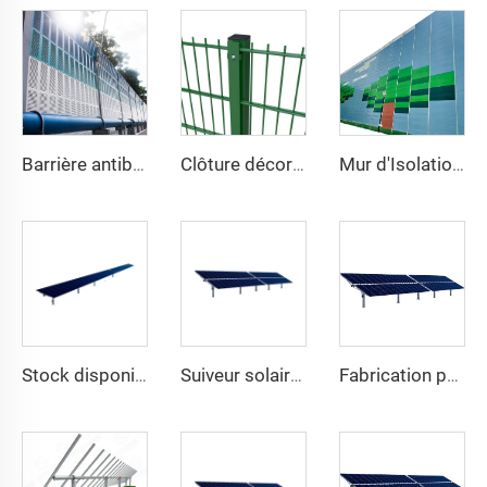
Barrière antibruit à persiennes
Clôture décorative en treillis métallique soudé haute sécurité, revêtement en vinyle vert, double fil 868, maille 2D pour jardin
Mur d'Isolation Acoustique Lourd pour Chantiers Extérieurs Temporaire de Réduction du Bruit
Stock disponible du fabricant système de montage de suivi de panneau solaire lourd à un axe structure en acier avec service de découpe
Suiveur solaire à un axe de haute qualité montage facile module plat double verre système solaire 10kW excellent rapport qualité-prix en acier
Fabrication professionnelle nouvelle tendance kit de suiveur solaire 1MW à un axe lourd en acier système de suivi solaire uniaxial découpe sur mesure