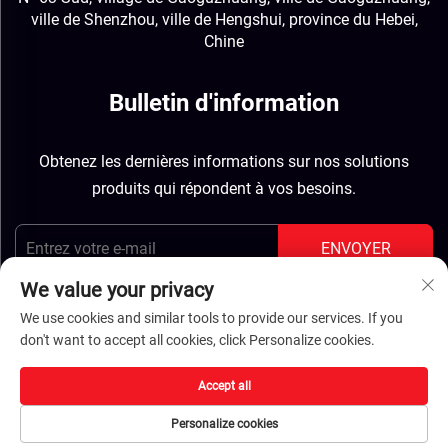
ville de Shenzhou, ville de Hengshui, province du Hebei,
Chine
Bulletin d'information
Obtenez les dernières informations sur nos solutions
produits qui répondent à vos besoins.
ENVOYER
We value your privacy
We use cookies and similar tools to provide our services. If you
don't want to accept all cookies, click Personalize cookies.
Droits d'auteur © Hebei Jinbiao Construction Materials
Accept all
Tech Corp., Ltd. Tous droits réservés -
Politique de
Personalize cookies
confidentialité
-
BLOG