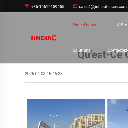


+86-15612159655
sales4@jinbiaofences.com
Page d’accueil
À Pr
Solutions
Contactez
Qu'est-Ce 
2026-04-08 15:46:33