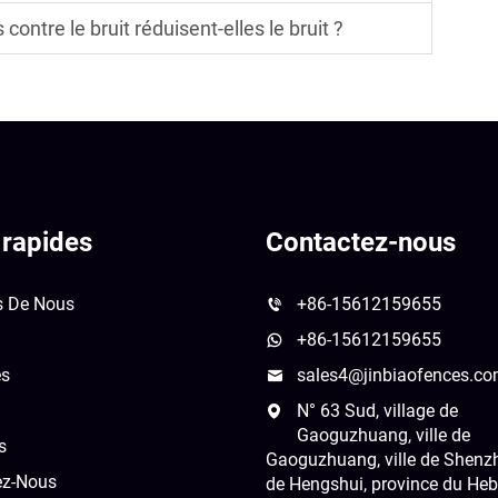
contre le bruit réduisent-elles le bruit ?
 rapides
Contactez-nous
s De Nous
+86-15612159655
+86-15612159655
és
sales4@jinbiaofences.c
N° 63 Sud, village de
Gaoguzhuang, ville de
s
Gaoguzhuang, ville de Shenzho
ez-Nous
de Hengshui, province du Heb