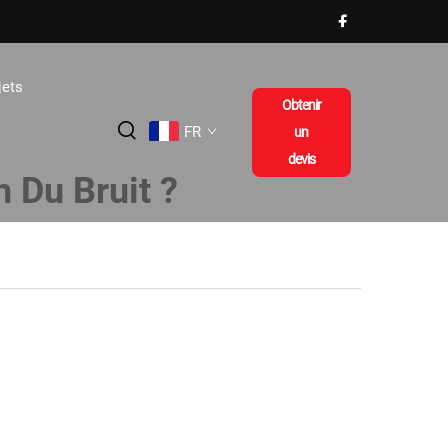
jets
Obtenir
FR
un
devis
 Du Bruit ?