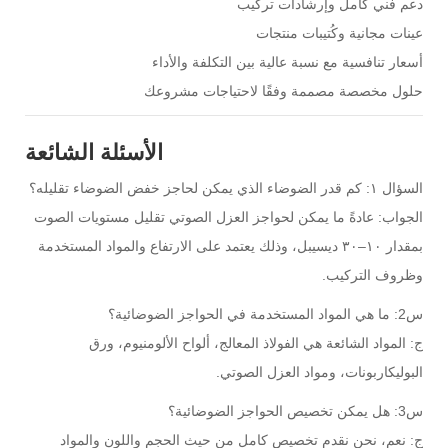
دعم فني كامل وإرشادات تركيب
عينات مجانية وكُتيبات منتجات
أسعار تنافسية مع نسبة عالية بين التكلفة والأداء
حلول مخصصة مصممة وفقًا لاحتياجات مشروعك
الأسئلة الشائعة
السؤال ١: كم قدر الضوضاء الذي يمكن لحاجز خفض الضوضاء تقليله؟
الجواب: عادةً ما يمكن لحواجز العزل الصوتي تقليل مستويات الصوت
بمقدار ١٠–٣٠ ديسيبل، وذلك يعتمد على الارتفاع والمواد المستخدمة
وظروف التركيب.
س2: ما هي المواد المستخدمة في الحواجز الضوضائية؟
ج: المواد الشائعة هي الفولاذ المعالج، ألواح الألومنيوم، ورق
البوليكاربونات، ومواد العزل الصوتي.
س3: هل يمكن تخصيص الحواجز الضوضائية؟
ج: نعم، نحن نقدم تخصيص كامل من حيث الحجم واللون والمواد