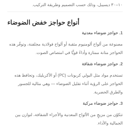
١٠–٣٠ ديسيبل، وذلك حسب التصميم وطريقة التركيب.
أنواع حواجز خفض الضوضاء
1. حواجز ضوضاء معدنية
مصنوعة من ألواح ألومنيوم مثقبة أو ألواح فولاذية مجلفنة، وتوفّر هذه
الحواجز متانة ممتازة وأداءً قويًّا في امتصاص الصوت.
2. حواجز ضوضاء شفافة
تستخدم مواد مثل البولي كربونات (PC) أو الأكريليك، وتحافظ هذه
الحواجز على الرؤية أثناء تقليل الضوضاء — وهي مثالية للجسور
والطرق الحضرية.
3. حواجز ضوضاء مركبة
تتكوّن من مزيجٍ من الألواح المعدنية والأجزاء الشفافة، لتوازن بين
الجمالية والأداء.