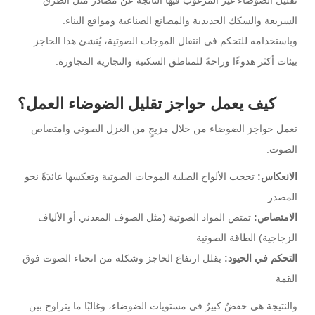
تقليل الضوضاء غير المرغوب فيها الناتجة عن مصادر مثل الطرق
السريعة والسكك الحديدية والمصانع الصناعية ومواقع البناء.
وباستخدامه للتحكم في انتقال الموجات الصوتية، يُنشئ هذا الحاجز
بيئات أكثر هدوءًا وراحةً للمناطق السكنية والتجارية المجاورة.
كيف يعمل
حواجز تقليل الضوضاء
العمل؟
تعمل حواجز الضوضاء من خلال مزيجٍ من العزل الصوتي وامتصاص
الصوت:
الانعكاس:
تحجب الألواح الصلبة الموجات الصوتية وتعكسها عائدَةً نحو
المصدر
الامتصاص:
تمتص المواد الصوتية (مثل الصوف المعدني أو الألياف
الزجاجية) الطاقة الصوتية
التحكم في الحيود:
يقلل ارتفاع الحاجز وشكله من انحناء الصوت فوق
القمة
والنتيجة هي خفضٌ كبيرٌ في مستويات الضوضاء، وغالبًا ما يتراوح بين