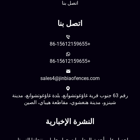
اتصل بنا
اتصل بنا
+86-15612159655
+86-15612159655
sales4@jinbiaofences.com
رقم 63 جنوب قرية غاؤغوتشوانغ، بلدة غاؤغوتشوانغ، مدينة
شينزو، مدينة هنغشوي، مقاطعة هيباي، الصين
النشرة الإخبارية
احصل على أحدث المعلومات حول حلول منتجاتنا التي تلبي