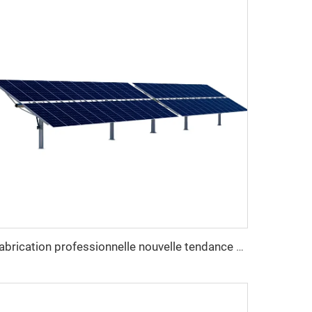
Fabrication professionnelle nouvelle tendance kit de suiveur solaire 1MW à un axe lourd en acier système de suivi solaire uniaxial découpe sur mesure