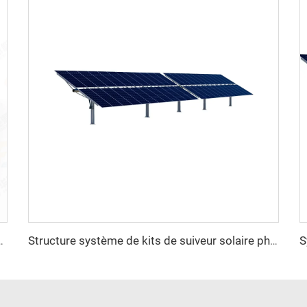
oltaïque lourde en acier avec service de découpe à prix avantageux
Structure système de kits de suiveur solaire photovoltaïque à un axe lourd en acier du fabricant professionnel