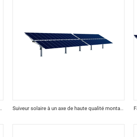
 de suivi de panneau solaire lourd à un axe structure en acier avec service de découpe
Suiveur solaire à un axe de haute qualité montage facile module plat double verre système solaire 10kW excellent rapport qualité-prix en acier