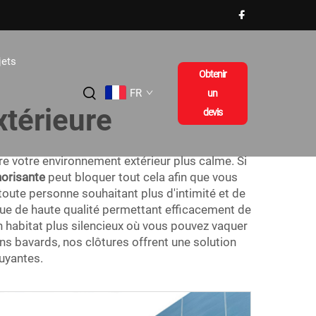
jets
Obtenir
FR
un
xtérieure
devis
re votre environnement extérieur plus calme. Si
norisante
peut bloquer tout cela afin que vous
toute personne souhaitant plus d'intimité et de
ue de haute qualité permettant efficacement de
un habitat plus silencieux où vous pouvez vaquer
sins bavards, nos clôtures offrent une solution
ruyantes.