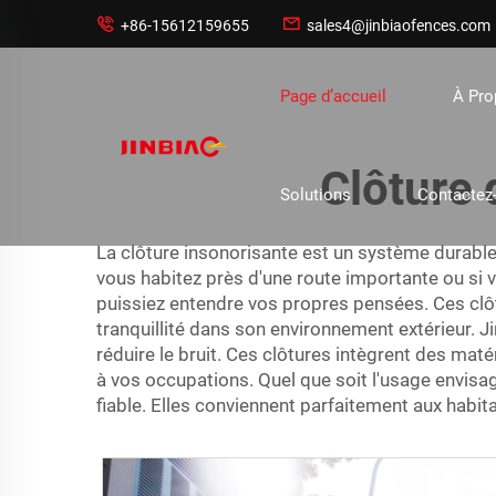


+86-15612159655
sales4@jinbiaofences.com
Page d’accueil
À Pr
Clôture 
Solutions
Contactez
La clôture insonorisante est un système durable
vous habitez près d'une route importante ou si 
puissiez entendre vos propres pensées. Ces clôt
tranquillité dans son environnement extérieur.
réduire le bruit. Ces clôtures intègrent des maté
à vos occupations. Quel que soit l'usage envisagé,
fiable. Elles conviennent parfaitement aux habit