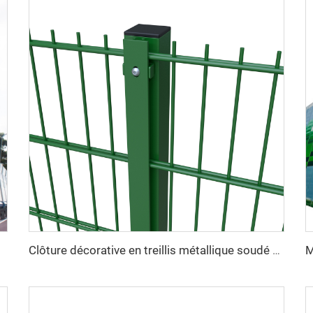
Clôture décorative en treillis métallique soudé haute sécurité, revêtement en vinyle vert, double fil 868, maille 2D pour jardin