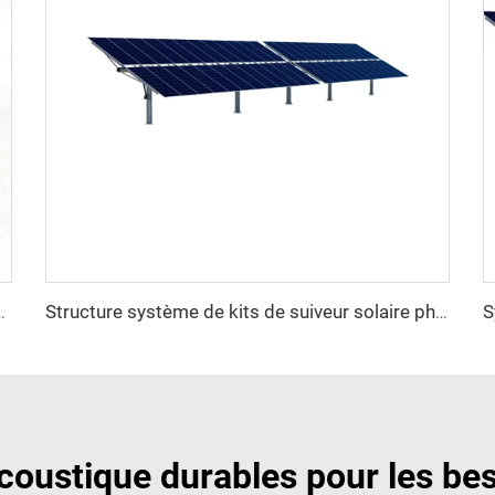
oltaïque lourde en acier avec service de découpe à prix avantageux
Structure système de kits de suiveur solaire photovoltaïque à un axe lourd en acier du fabricant professionnel
oustique durables pour les bes