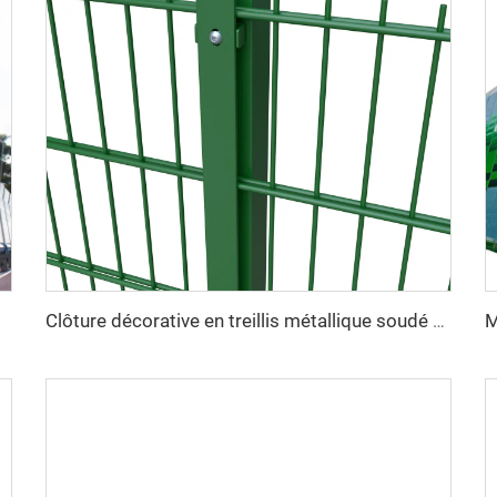
Clôture décorative en treillis métallique soudé haute sécurité, revêtement en vinyle vert, double fil 868, maille 2D pour jardin