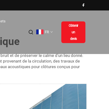
jets
Obtenir
FR
un
ique
devis
uit et de préserver le calme d'un lieu donné.
t provenant de la circulation, des travaux de
aux acoustiques pour clôtures conçus pour