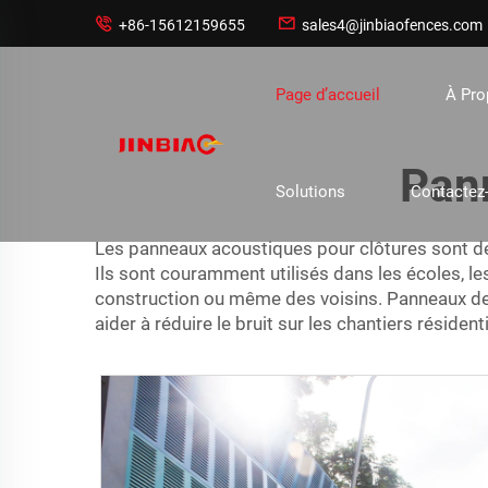


+86-15612159655
sales4@jinbiaofences.com
Page d’accueil
À Pr
Pan
Solutions
Contactez
Les panneaux acoustiques pour clôtures sont de
Ils sont couramment utilisés dans les écoles, les
construction ou même des voisins.
Panneaux de
aider à réduire le bruit sur les chantiers résiden