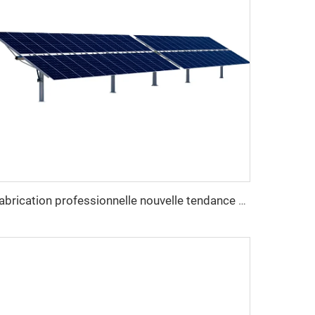
Fabrication professionnelle nouvelle tendance kit de suiveur solaire 1MW à un axe lourd en acier système de suivi solaire uniaxial découpe sur mesure