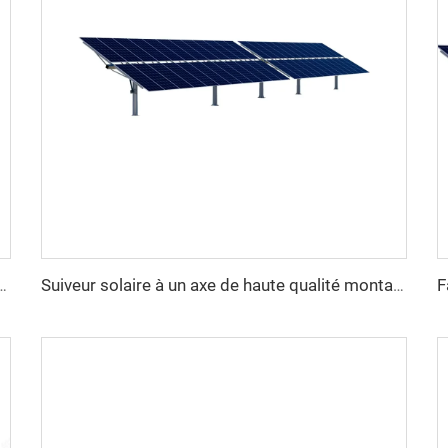
 de suivi de panneau solaire lourd à un axe structure en acier avec service de découpe
Suiveur solaire à un axe de haute qualité montage facile module plat double verre système solaire 10kW excellent rapport qualité-prix en acier