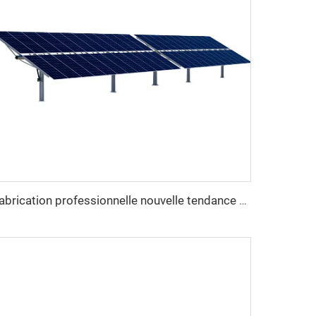
Fabrication professionnelle nouvelle tendance kit de suiveur solaire 1MW à un axe lourd en acier système de suivi solaire uniaxial découpe sur mesure