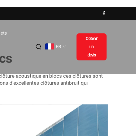
jets
Obtenir
FR
un
ocs
devis
clôture acoustique en blocs
ces clôtures sont
s d'excellentes clôtures antibruit qui