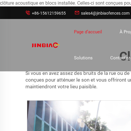
clôture acoustique en blocs installée. Celles-ci sont conçues pour


+86-15612159655
sales4@jinbiaofences.com
Page d’accueil
À Pr
Cl
Solutions
Contactez
Si vous en avez assez des bruits de la rue ou de
conçues pour atténuer le son et vous offriront 
maintiendront votre lieu paisible.