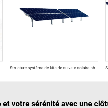
oltaïque lourde en acier avec service de découpe à prix avantageux
Structure système de kits de suiveur solaire photovoltaïque à un axe lourd en acier du fabricant professionnel
é et votre sérénité avec une clô