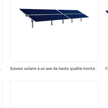
 de suivi de panneau solaire lourd à un axe structure en acier avec service de découpe
Suiveur solaire à un axe de haute qualité montage facile module plat double verre système solaire 10kW excellent rapport qualité-prix en acier