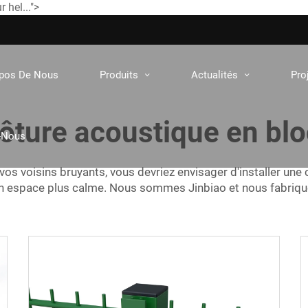
 hel...">
opos De Nous
Produits
Actualités
Pro
ôture acoustique en bl
-Nous
 vos voisins bruyants, vous devriez envisager d'installer une
un espace plus calme. Nous sommes Jinbiao et nous fabriquon