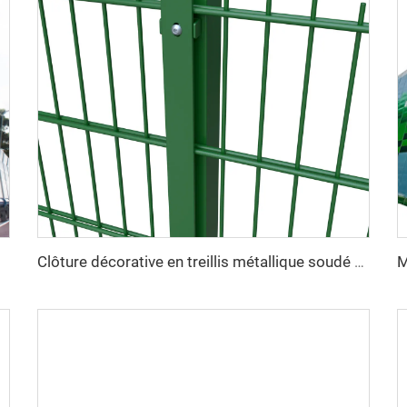
Clôture décorative en treillis métallique soudé haute sécurité, revêtement en vinyle vert, double fil 868, maille 2D pour jardin