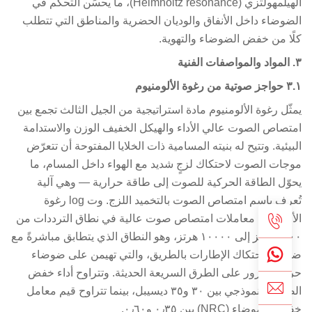
الهيلمهولتزي (Helmholtz resonance)، ما يحسِّن التحكم في
ضوضاء داخل الأنفاق والوديان الحضرية والمناطق التي تتطلب
ًا من خفض الضوضاء والتهوية.
ة من رغوة الألومنيوم
ثّل رغوة الألومنيوم مادة استراتيجية من الجيل الثالث تجمع بين
تصاص الصوت عالي الأداء والهيكل الخفيف الوزن والاستدامة
بيئية.
وتتيح له بنيته المسامية ذات الخلايا المفتوحة أن تتعرّض
جات الصوت لاحتكاك لزجٍ شديد مع الهواء داخل المسام، ما
وّل الطاقة الحركية للصوت إلى طاقة حرارية — وهي آلية
عرف باسم امتصاص الصوت بالتخميد اللزج.
وت log رغوة
ألومنيوم معاملات امتصاص صوت عالية في نطاق الترددات من
٢٤٠٠ هرتز إلى ١٠٠٠٠ هرتز، وهو النطاق الذي يتطابق مباشرةً مع
ضاء احتكاك الإطارات بالطريق، والتي تهيمن على ضوضاء
كة المرور على الطرق السريعة الحديثة.
وتتراوح أداء خفض
الصوت النموذجي بين ٣٠ و٣٥ ديسيبل، بينما تتراوح قيم معامل
 الضوضاء (NRC) بين ٠٫٣٥ و٠٫٦٠.