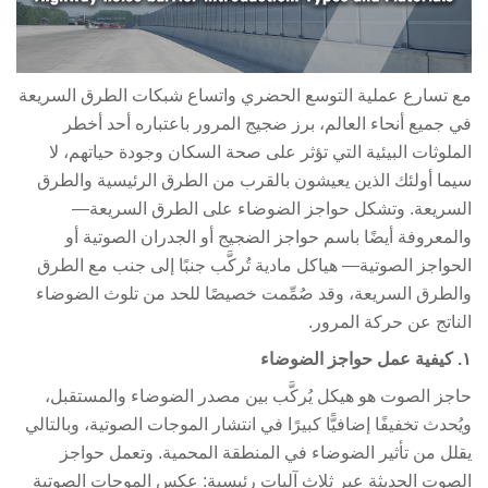
 تسارع عملية التوسع الحضري واتساع شبكات الطرق السريعة
 جميع أنحاء العالم، برز ضجيج المرور باعتباره أحد أخطر
ملوثات البيئية التي تؤثر على صحة السكان وجودة حياتهم، لا
ما أولئك الذين يعيشون بالقرب من الطرق الرئيسية والطرق
سريعة. وتشكل حواجز الضوضاء على الطرق السريعة—
لمعروفة أيضًا باسم حواجز الضجيج أو الجدران الصوتية أو
حواجز الصوتية— هياكل مادية تُركَّب جنبًا إلى جنب مع الطرق
لطرق السريعة، وقد صُمِّمت خصيصًا للحد من تلوث الضوضاء
ناتج عن حركة المرور.
جز الصوت هو هيكل يُركَّب بين مصدر الضوضاء والمستقبل،
ُحدث تخفيفًا إضافيًّا كبيرًا في انتشار الموجات الصوتية، وبالتالي
لل من تأثير الضوضاء في المنطقة المحمية. وتعمل حواجز
صوت الحديثة عبر ثلاث آليات رئيسية: عكس الموجات الصوتية