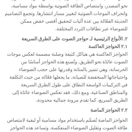
و المصدر، وامتصاص الطاقة الصوتية بواسطة مواد مسامية،
نحراف الموجات الصوتية لتغيير مسار انتشارها. وتجمع التصاميم
حديثة الفعّالة بين عدة آليات لتحقيق أقصى خفض ممكن
ضوضاء عبر نطاقات التردد المختلفة.
حواجز الصوت على الطرق السريعة
اجز العاكسة
حواجز العاكسة هي هياكل كثيفة وصلبة مصممة لعكس موجات
صوت عائدًة نحو الطريق. وتُصنع هذه الحواجز أساسًا من
خرسانة، وهي تتميز بالمتانة وقدرتها على حجب الضوضاء
حتياجاتها المنخفضة للصيانة، ما يجعلها فعّالة من حيث التكلفة
 التركيبات الواسعة النطاق على طول الطرق السريعة
لمناطق الصناعية. ومع ذلك، فقد تعكس الضوضاء عائدًة إلى
طريق السريع، كما تقدم مرونة جمالية محدودة.
اجز الماصة
حواجز الماصة تُصمَّم باستخدام مواد مسامية أو ليفية لامتصاص
قة الصوت وتقليل الضوضاء المنعكسة. وتساعد هذه الحواجز