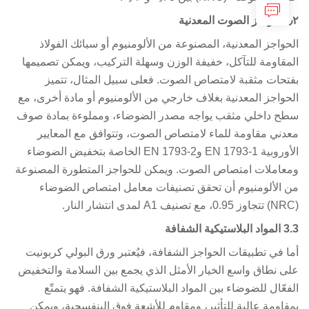
الصوت المعدنية
حواجز المعدنية، المصنوعة من الألومنيوم أو سبائك الفولاذ
مقاومة للتآكل، خفيفة الوزن وسهلة التركيب، ويمكن تصميمها
تحات مثقبة لامتصاص الصوت. فعلى سبيل المثال، تتميز
حواجز المعدنية بغلاف خارجي من الألومنيوم أو مادة أخرى، مع
ح داخلي مثقب يواجه مصدر الضوضاء، ومملوءة بمادة صوف
دني مقاومة للماء لامتصاص الصوت، وتتوافق مع المعايير
الأوروبية EN 1793-1 وEN 1793-2 الخاصة بتخفيض الضوضاء
عاملات امتصاص الصوت. ويمكن للحواجز المتطورة المصنوعة
 الألومنيوم أن تحقق تصنيفات معامل امتصاص الضوضاء
بلاستيكية الشفافة
ا في تطبيقات الحواجز الشفافة، فيُعتبر ورق البولي كربونيت
ى نطاق واسع الخيار الأمثل الذي يجمع بين السلامة والتخفيض
فعّال للضوضاء بين المواد البلاستيكية الشفافة. فهو يتمتّع
قاومة عالية للتأثير، ومقاوم للأشعة فوق البنفسجية، ويمكن