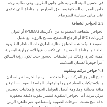
 تحسين البيئة الصوتية على جانبي الطريق، وهي مثالية بوجه
ص للممرات السكنية ومناطق المدارس والمناطق التي تحتوي
ى مباني حساسة للضوضاء.
2
الحواجز الشفافة
الحواجز الشفافة، المصنوعة من الأكريليك (PMMA) أو البولي
كربونات (PC) أو الزجاج المصفح، تسمح بالرؤية مع تقليل
ضوضاء. وتُعد هذه الحواجز مثالية للطرق ذات المناظر الطبيعية
خلابة والمناطق الحضرية التي تكتسب فيها الاستمرارية البصرية
مية كبيرة، وكذلك في تطبيقات الجسور حيث تكون رؤية السائق
راً جوهرياً لضمان السلامة.
مركبة ومثقوبة
مج الحواجز المركبة مواداً متعددة — ومنها الخرسانة والمعادن
لبلاستيكيات المعاد تدويرها والرغوات الماصة للصوت — لتوفير
انة محسَّنة ومقاومة أفضل للعوامل الجوية وإمكانيات تخصيص
ئي مرنة. أما الحواجز المثقوبة فتتميز بثقوب دقيقة محفورة
قة تتيح تشتت الموجات الصوتية وامتصاصها عبر ظاهرة الرنين