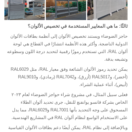
لثًا: ما هي المعايير المستخدمة في تخصيص الألوان؟
جز الضوضاء
ويستند تخصيص الألوان إلى أنظمة بطاقات الألوان
دولية الناضجة. وأكثر هذه الأنظمة انتشارًا في القطاع هي لوحة
ألوان RAL، التي تستخدم رموزًا رقمية لتحديد درجة اللون وسطوعه
شبعه بدقة.
يمكن تحديد رموز الألوان الشائعة وفق معيار RAL، مثل RAL6029
(أخضر)، وRAL5017 (أزرق)، وRAL7042 (رمادي)، وRAL9010
بيض)، أثناء عملية الشراء.
فعلى سبيل المثال، في مشروع شراء حواجز الضوضاء لعام ٢٠٢٣
خاص بشركة قانسو يوانفنغ للنقل، جرى تحديد ألوان الطلاء
المسحوق على وجه التحديد بأنها RAL7001 وRAL6029، مما يدل
 الاستخدام الواسع لنظام ألوان RAL في المشاريع الهندسية.
وبالإضافة إلى نظام RAL، يمكن أيضًا دعم بطاقات الألوان القياسية