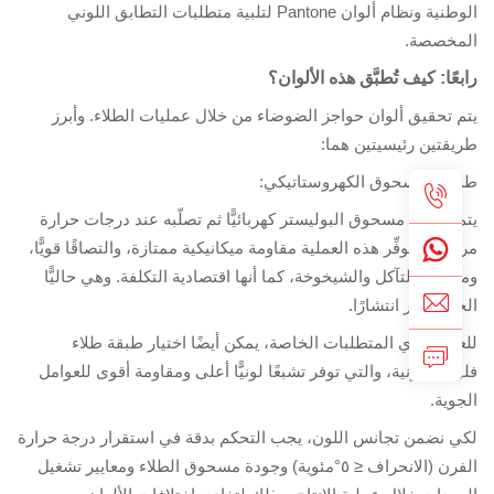
الوطنية ونظام ألوان Pantone لتلبية متطلبات التطابق اللوني
مخصصة.
بعًا: كيف تُطبَّق هذه الألوان؟
م تحقيق ألوان حواجز الضوضاء من خلال عمليات الطلاء. وأبرز
يقتين رئيسيتين هما:
اء بالمسحوق الكهروستاتيكي:
م تطبيق مسحوق البوليستر كهربائيًّا ثم تصلّبه عند درجات حرارة
تفعة. وتوفِّر هذه العملية مقاومة ميكانيكية ممتازة، والتصاقًا قويًّا،
قاومةً للتآكل والشيخوخة، كما أنها اقتصادية التكلفة. وهي حاليًّا
حل الأكثر انتشارًا.
عملاء ذوي المتطلبات الخاصة، يمكن أيضًا اختيار طبقة طلاء
وروكربونية، والتي توفر تشبعًا لونيًّا أعلى ومقاومة أقوى للعوامل
جوية.
ي نضمن تجانس اللون، يجب التحكم بدقة في استقرار درجة حرارة
الفرن (الانحراف ≤ ٥°مئوية) وجودة مسحوق الطلاء ومعايير تشغيل