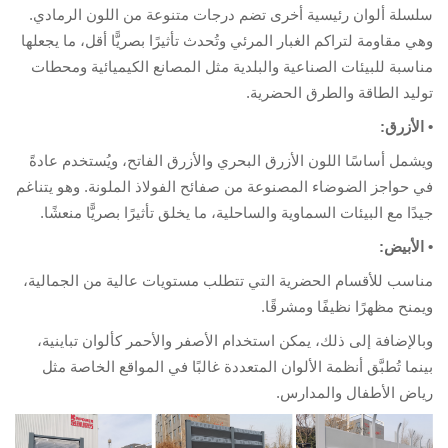
سلة ألوان رئيسية أخرى تضم درجات متنوعة من اللون الرمادي.
ي مقاومة لتراكم الغبار المرئي وتُحدث تأثيرًا بصريًّا أقل، ما يجعلها
اسبة للبيئات الصناعية والبلدية مثل المصانع الكيميائية ومحطات
ليد الطاقة والطرق الحضرية.
الأزرق:
شمل أساسًا اللون الأزرق البحري والأزرق الفاتح، ويُستخدم عادةً
 حواجز الضوضاء المصنوعة من صفائح الفولاذ الملونة. وهو يتناغم
دًا مع البيئات السماوية والساحلية، ما يخلق تأثيرًا بصريًّا منعشًا.
الأبيض:
اسب للأقسام الحضرية التي تتطلب مستويات عالية من الجمالية،
منح مظهرًا نظيفًا ومشرقًا.
الإضافة إلى ذلك، يمكن استخدام الأصفر والأحمر كألوان تباينية،
نما تُطبَّق أنظمة الألوان المتعددة غالبًا في المواقع الخاصة مثل
اض الأطفال والمدارس.