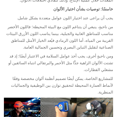
معدات خلال عملية الإنتاج، وذلك لتفادي اختلافات الألوان.
مسًا: توصيات بشأن اختيار الألوان
ب أن يراعى عند اختيار اللون عوامل متعددة بشكل شامل.
 ناحيةٍ، ينبغي أن يتناغم اللون مع البيئة المحيطة؛ فاللون الأخضر
اسب للمناطق الغابية والجبلية، بينما يناسب اللون الأزرق البيئات
قريبة من المياه، أما اللون الرمادي فيُعد الخيار الأمثل للمناطق
صناعية لتقليل التباين البصري وتحسين الجمالية العامة.
ن ناحيةٍ أخرى، يجب أخذ عوامل السلامة في الاعتبار أيضًا؛ إذ قد
تت الألوان الزاهية جدًّا مثل الأحمر والبرتقالي انتباه السائقين أو
غلي القطارات.
مشاريع الخاصة، يمكن أيضًا تصميم أنظمة ألوان مخصصة وفقًا
نماط العمارة المحيطة لتحقيق توازن بين الوظيفية والجماليات
منظرية.