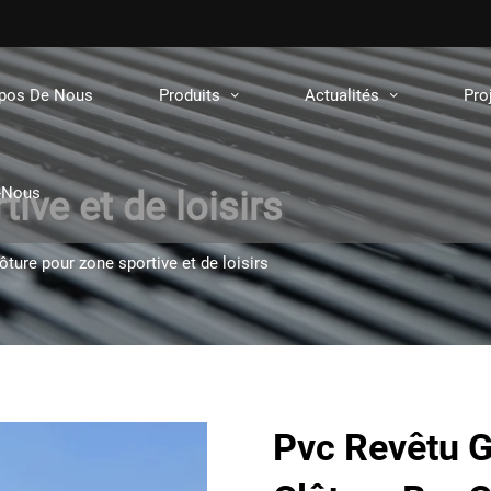
opos De Nous
Produits
Actualités
Pro
-Nous
ive et de loisirs
ôture pour zone sportive et de loisirs
Pvc Revêtu G