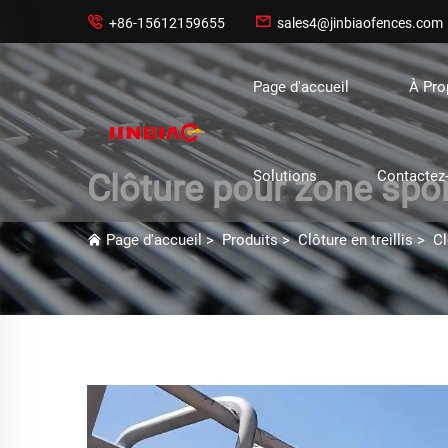


+86-15612159655
sales4@jinbiaofences.com
Page d'accueil
À Pr
Solutions
Contactez
Clôture pour zone sport
Page d'accueil
>
Produits
>
Clôture en treillis
>
Cl