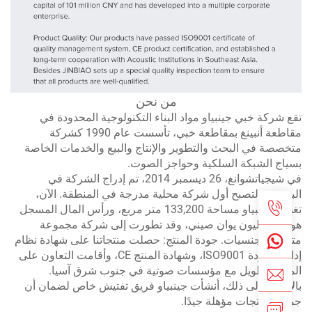
من نحن
ع شركة خبي جينبياو مواد البناء التكنولوجية المحدودة في
مقاطعة أنبينغ بمقاطعة خبي، تأسست عام 1990 كشركة
خصصة في البحث والتطوير والإنتاج والبيع والخدمات الخاصة
ياج الشبكة السلكية وحواجز الصوت.
في شيجياتشوانغ، 26 ديسمبر 2014، تم إدراج الشركة في
بورصة، لتصبح أول شركة محلية مدرجة في المنطقة. الآن،
تغطي جينبياو مساحة 133,200 متر مربع، ورأس المال المسجل
هو 101 مليون يوان صيني، وقد تطورت إلى شركة مجموعة
عددة الجنسيات. جودة المنتج: حصلت منتجاتنا على شهادة نظام
إدارة الجودة ISO9001، وشهادة المنتج CE، وأقامت التعاون على
مدى الطويل مع مؤسسات صوتية في جنوب شرق آسيا.
لإضافة إلى ذلك، أنشأت جينبياو فريق تفتيش خاص لضمان أن
يع المنتجات مؤهلة جيدًا.