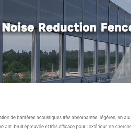
llation de barrières acoustiques très absorbantes, légères, en a
re anti-bruit éprouvée et très efficace pour l'extérieur, ne che