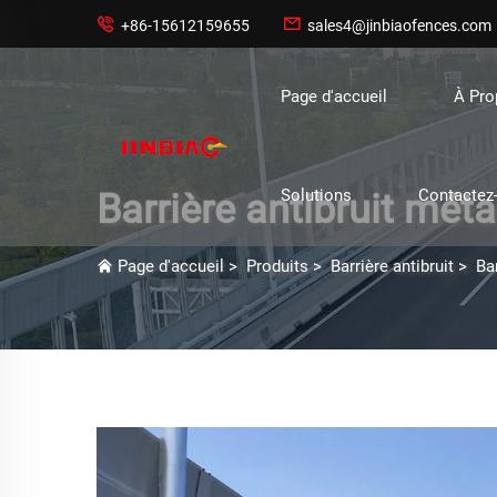


+86-15612159655
sales4@jinbiaofences.com
Page d'accueil
À Pr
Solutions
Contactez
Barrière antibruit mét
Page d'accueil
>
Produits
>
Barrière antibruit
>
Ba