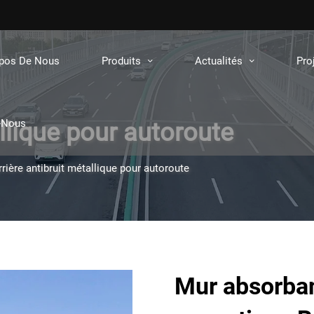
opos De Nous
Produits
Actualités
Pro
-Nous
allique pour autoroute
rrière antibruit métallique pour autoroute
Mur absorbant