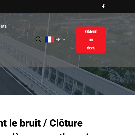
jets
Obtenir
FR
un
devis
 le bruit / Clôture