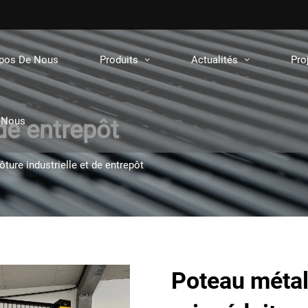
opos De Nous
Produits
Actualités
Pro
-Nous
 de entrepôt
ôture industrielle et de entrepôt
Poteau métall