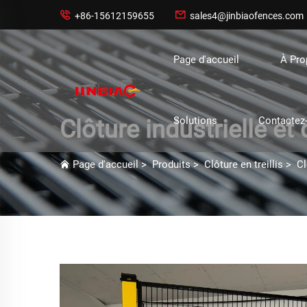


+86-15612159655
sales4@jinbiaofences.com
Page d'accueil
À Pr
Solutions
Contactez
Clôture industrielle et
Page d'accueil
>
Produits
>
Clôture en treillis
>
Cl