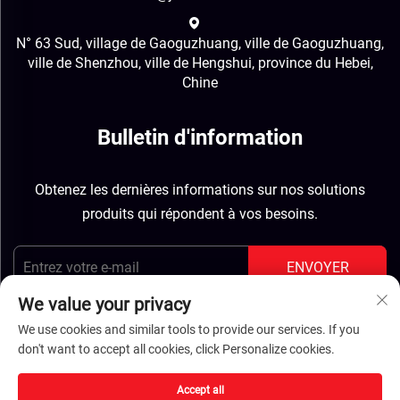
N° 63 Sud, village de Gaoguzhuang, ville de Gaoguzhuang,
ville de Shenzhou, ville de Hengshui, province du Hebei,
Chine
Bulletin d'information
Obtenez les dernières informations sur nos solutions
produits qui répondent à vos besoins.
ENVOYER
We value your privacy
We use cookies and similar tools to provide our services. If you
don't want to accept all cookies, click Personalize cookies.
Droits d'auteur © Hebei Jinbiao Construction Materials
Accept all