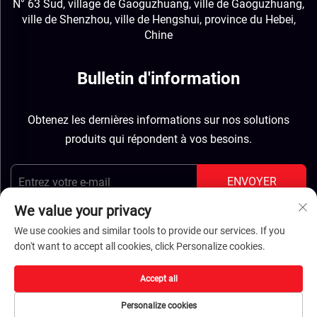
N° 63 Sud, village de Gaoguzhuang, ville de Gaoguzhuang,
ville de Shenzhou, ville de Hengshui, province du Hebei,
Chine
Bulletin d'information
Obtenez les dernières informations sur nos solutions
produits qui répondent à vos besoins.
ENVOYER
We value your privacy
We use cookies and similar tools to provide our services. If you
don't want to accept all cookies, click Personalize cookies.
Droits d'auteur © Hebei Jinbiao Construction Materials
Accept all
Tech Corp., Ltd. Tous droits réservés -
Politique de
Personalize cookies
confidentialité
-
BLOG