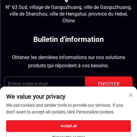
N° 63 Sud, village de Gaoguzhuang, ville de Gaoguzhuang,
ville de Shenzhou, ville de Hengshui, province du Hebei,
Chine
Bulletin d'information
Obtenez les dernières informations sur nos solutions
produits qui répondent à vos besoins.
ENVOYER
We value your privacy
We use cookies and similar tools to provide our services. If you
don't want to accept all cookies, click Personalize cookies.
Droits d'auteur © Hebei Jinbiao Construction Materials
Accept all
Tech Corp., Ltd. Tous droits réservés -
Politique de