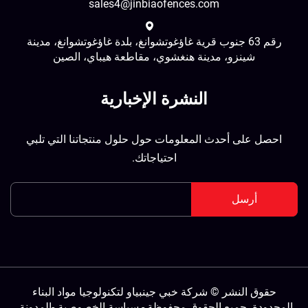
sales4@jinbiaofences.com
رقم 63 جنوب قرية غاؤغوتشوانغ، بلدة غاؤغوتشوانغ، مدينة
شينزو، مدينة هنغشوي، مقاطعة هيباي، الصين
النشرة الإخبارية
احصل على أحدث المعلومات حول حلول منتجاتنا التي تلبي
احتياجاتك.
أرسل
حقوق النشر © شركة خبي جينبياو لتكنولوجيا مواد البناء
لمحدودة. جميع الحقوق محفوظة -
سياسة الخصوصية
-
المدونة