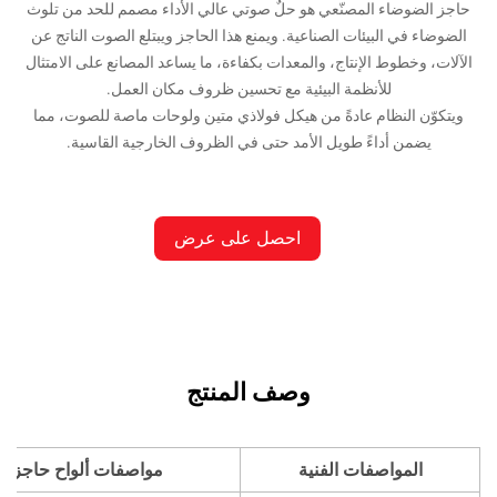
حاجز الضوضاء المصنّعي هو حلٌ صوتي عالي الأداء مصمم للحد من تلوث
الضوضاء في البيئات الصناعية. ويمنع هذا الحاجز ويبتلع الصوت الناتج عن
لآلات، وخطوط الإنتاج، والمعدات بكفاءة، ما يساعد المصانع على الامتثال
للأنظمة البيئية مع تحسين ظروف مكان العمل.
ويتكوّن النظام عادةً من هيكل فولاذي متين ولوحات ماصة للصوت، مما
يضمن أداءً طويل الأمد حتى في الظروف الخارجية القاسية.
احصل على عرض
أسعار
وصف المنتج
المواصفات الفنية
مواصفات ألواح حاجز عزل