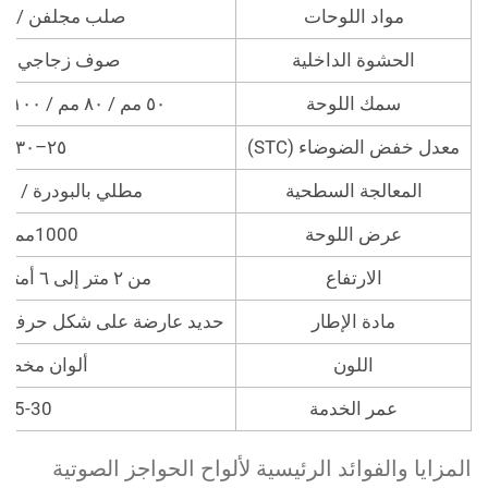
مواد اللوحات
صلب مجلفن / صفائح 
الحشوة الداخلية
صوف زجاجي / صو
سمك اللوحة
٥٠ مم / ٨٠ مم / ١٠٠ مم (قابل للتخصيص)
معدل خفض الضوضاء (STC)
٢٥–٣٠ ديسيبل
المعالجة السطحية
مطلي بالبودرة / مطلي بط
عرض اللوحة
1000مم-4000مم
الارتفاع
من ٢ متر إلى ٦ أمتار (قابل للتخصيص)
مادة الإطار
حديد عارضة على شكل حرف H / أنابيب مربعة من الفولاذ
اللون
ألوان مخصصة م
عمر الخدمة
25-30 سنة
مزايا والفوائد الرئيسية لألواح الحواجز الصوتية