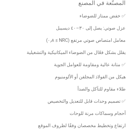
لمصنّعة في المصنع
خفض ممتاز للضوضاء
ل صوتي: يصل إلى ٣٠–٤٠ ديسيبل
امل امتصاص صوتي مرتفع (NRC ≥ ٠٫٨)
لل بشكل فعّال من الضوضاء الميكانيكية والتشغيلية
متانة عالية ومقاومة للعوامل الجوية
كل من الفولاذ المجلفن أو الألومنيوم
اء مقاوم للتآكل والصدأ
تصميم وحدات قابل للتعديل والتخصيص
جام وسماكات مرنة للوحات
تفاع وتخطيط مخصصان وفقًا لظروف الموقع