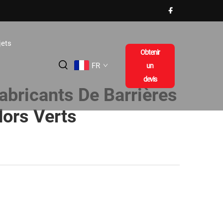
jets
Obtenir
FR
un
devis
abricants De Barrières
dors Verts