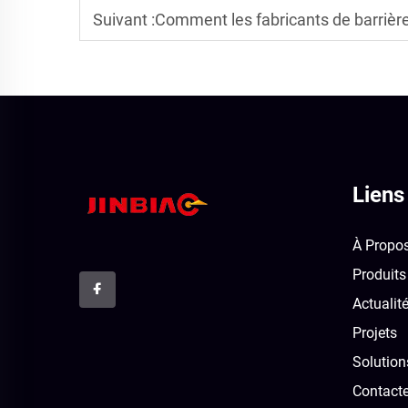
Suivant :
Comment les fabricants de barrières acoustiq
Liens
À Propo
Produits
Actualit
Projets
Solution
Contact