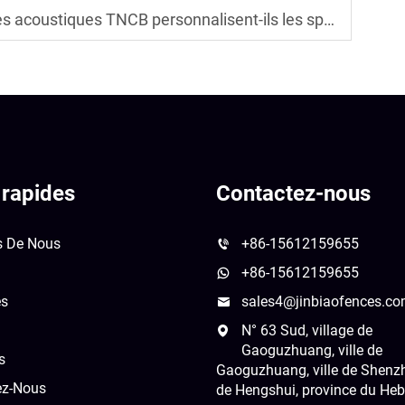
ues TNCB personnalisent-ils les spécifications régionales
 rapides
Contactez-nous
s De Nous
+86-15612159655
+86-15612159655
és
sales4@jinbiaofences.c
N° 63 Sud, village de
Gaoguzhuang, ville de
s
Gaoguzhuang, ville de Shenzho
ez-Nous
de Hengshui, province du Heb