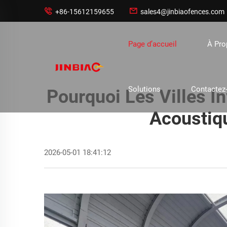


+86-15612159655
sales4@jinbiaofences.com
Page d’accueil
À Pr
Solutions
Contactez
Pourquoi Les Villes I
Acoustiqu
2026-05-01 18:41:12