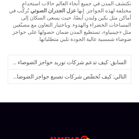
تكتشف المدن في جميع أنحاء العالم حالات استخدام
مختلفة لهذه الحواجز. إنها
عزل الجدران الصوتي
تُركَّب في
أماكن مثل بكين ولندن أيضًا، حيث يسعى السكان إلى
المساحات الخضراء والهدوء. وباختيار التعاون مع مصنّعين
مثل «جينبياو»، تستطيع المدن ضمان حصولها على حواجز
ضوضاء شمسية عالية الجودة تلبي متطلباتها.
السابق:
كيف تدعم شركات توريد حواجز الضوضاء المدنية ميزانيات البلديات
التالي:
كيف تُخصِّص شركات تصنيع حواجز الضوضاء TNCB المواصفات حسب المنطقة