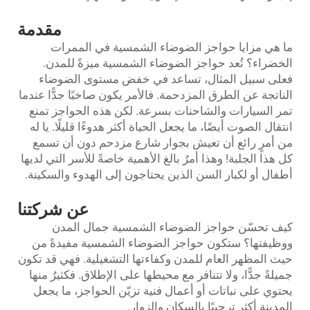
مقدمة
ما هي مزايا حواجز الضوضاء الشمسية في الممرات
الخضراء؟ تُعد حواجز الضوضاء الشمسية ميزةً للمدن.
فعلى سبيل المثال، تساعد في خفض مستوى الضوضاء
الناتجة عن الطرق المزدحمة. فالأمر يكون صاخبًا جدًّا عندما
تمر السيارات والشاحنات بسرعة. لكن هذه الحواجز تمنع
انتقال الصوت أيضًا، ما يجعل الحياة أكثر هدوءًا قليلًا. يا له
من أمرٍ رائع أن تعيش بجوار شارع مزدحم دون أن تسمع
كل هذا الجلبة! وهذا أمرٌ بالغ الأهمية خاصةً للأسر التي لديها
أطفال أو لكبار السن الذين يحتاجون إلى الهدوء والسكينة.
عن شركتنا
كيف تحسّن حواجز الضوضاء الشمسية جمال المدن
ووظيفتها؟ ستكون حواجز الضوضاء الشمسية مفيدةً من
حيث المظهر العام للمدن وكفاءتها التشغيلية. فهي قد تكون
جميلةً جدًّا، ولا تتنافر مع محيطها على الإطلاق. فكثيرٌ منها
يحتوي على نباتات أو أعمال فنية تزيّن الحواجز، ما يجعل
المدينة أكثر ترحيبًا بالسكان والزوار.