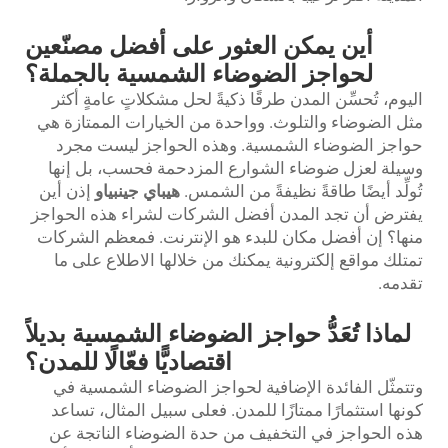
أين يمكن العثور على أفضل مصنّعين
لحواجز الضوضاء الشمسية بالجملة؟
اليوم، تُحسِّن المدن طرقًا ذكيةً لحل مشكلاتٍ عامةٍ أكثر
مثل الضوضاء والتلوث. وواحدة من الخيارات الممتازة هي
حواجز الضوضاء الشمسية. وهذه الحواجز ليست مجرد
وسيلة لعزل ضوضاء الشوارع المزدحمة فحسب، بل إنها
تُولِّد أيضًا طاقةً نظيفةً من الشمس.
هيباي جينبياو
إذن أين
يفترض أن تجد المدن أفضل الشركات لشراء هذه الحواجز
منها؟ إن أفضل مكان للبدء هو الإنترنت. فمعظم الشركات
تمتلك مواقع إلكترونية يمكنك من خلالها الاطلاع على ما
تقدمه.
لماذا تُعَدُّ حواجز الضوضاء الشمسية بديلاً
اقتصاديًّا فعّالًا للمدن؟
وتتمثّل الفائدة الإضافية لحواجز الضوضاء الشمسية في
كونها استثمارًا ممتازًا للمدن. فعلى سبيل المثال، تساعد
هذه الحواجز في التخفيف من حدة الضوضاء الناتجة عن