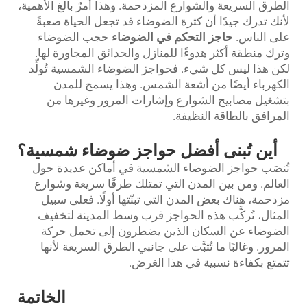
الطرق السريعة والشوارع المزدحمة. وهذا أمرٌ بالغ الأهمية،
لأنك تدرك جيدًا أن كثرة الضوضاء قد تجعل الحياة صعبةً
على الناس.
حاجز التحكم في الضوضاء
حجب الضوضاء
وترك منطقة أكثر هدوءًا للمنازل والحدائق المجاورة لها.
لكن هذا ليس كل شيء. فحواجز الضوضاء الشمسية تُولِّد
الكهرباء أيضًا من أشعة الشمس. وهذا يسمح للمدن
بتشغيل مصابيح الشوارع وإشارات المرور وغيرها من
المرافق بالطاقة النظيفة.
أين تُبنى أفضل حواجز ضوضاء شمسية؟
تُنصَب حواجز الضوضاء الشمسية في أماكن عديدة حول
العالم. ومن بين المدن التي تمتلك طرقًا سريعة وشوارع
مزدحمة، هناك بعض المدن التي تبنّتها أولًا. فعلى سبيل
المثال، تُركَّب هذه الحواجز قرب وسط المدينة لتخفيف
الضوضاء عن السكان الذين يضطرون إلى تحمل حركة
المرور. وغالبًا ما تُثبَّت على جانبي الطرق السريعة لأنها
تتمتع بكفاءة نسبية في هذا الغرض.
الخاتمة