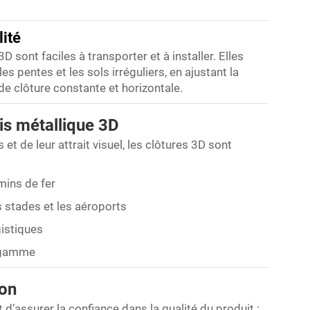
lité
 sont faciles à transporter et à installer. Elles
es pentes et les sols irréguliers, en ajustant la
de clôture constante et horizontale.
lis métallique 3D
t de leur attrait visuel, les clôtures 3D sont
mins de fer
es stades et les aéroports
gistiques
e gamme
ion
assurer la confiance dans la qualité du produit :