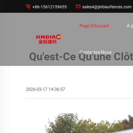


+86-15612159655
sales4@jinbiaofences.com
Page D’Accueil
À 
Contactez-Nous
Qu'est-Ce Qu'une Clôt
2026-03-17 14:36:57