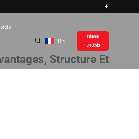
rojets
Obtenir
FR
un devis
vantages, Structure Et