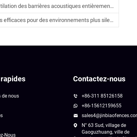
ation des barrières acoustiques entièrement fermées
aces pour des environnements plus silencieux et plus sûrs
 rapides
Contactez-nous
s de nous
+86-311 85126158
+86-15612159655
és
sales4@jinbiaofences.c
N° 63 Sud, village de
Gaoguzhuang, ville de
ez-Nous