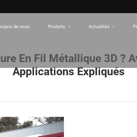
propos de nous
Produits
Actualités
P
ure En Fil Métallique 3D ? A
Applications Expliqués