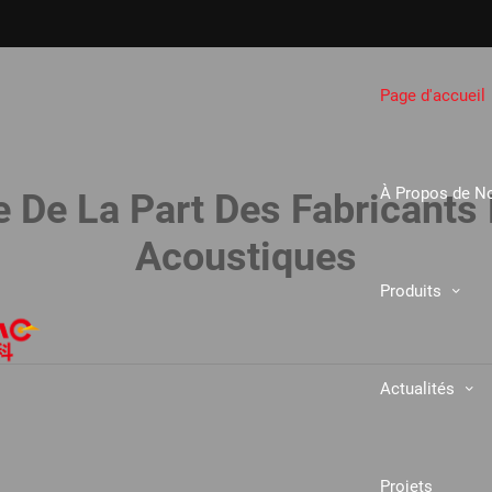
Page d'accueil
À Propos de N
e De La Part Des Fabricants 
Acoustiques
Produits
Actualités
Projets