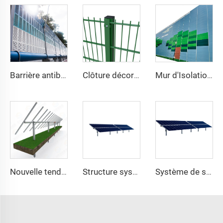
Barrière antibruit à persiennes
Clôture décorative en treillis métallique soudé haute sécurité, revêtement en vinyle vert, double fil 868, maille 2D pour jardin
Mur d'Isolation Acoustique Lourd pour Chantiers Extérieurs Temporaire de Réduction du Bruit
Nouvelle tendance système de suivi solaire à un axe structure de montage photovoltaïque lourde en acier avec service de découpe à prix avantageux
Structure système de kits de suiveur solaire photovoltaïque à un axe lourd en acier du fabricant professionnel
Système de suivi solaire monoculaire fabriqué en Chine avec moteur de rotation