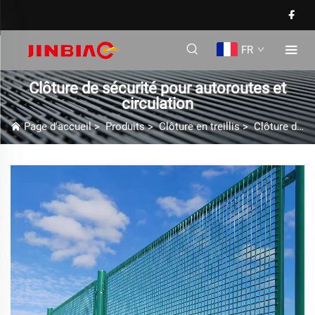
FR
Clôture de sécurité pour autoroutes et
circulation
Page d'accueil
>
Produits
>
Clôture en treillis
>
Clôture de sécurité pour autoroutes et circulation