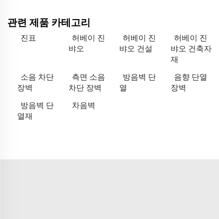
관련 제품 카테고리
진표
허베이 진
허베이 진
허베이 진
뱌오
뱌오 건설
뱌오 건축자
재
소음 차단
측면 소음
방음벽 단
음향 단열
장벽
차단 장벽
열
장벽
방음벽 단
차음벽
열재