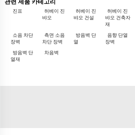
관련 제품 카테고리
진표
허베이 진
허베이 진
허베이 진
뱌오
뱌오 건설
뱌오 건축자
재
소음 차단
측면 소음
방음벽 단
음향 단열
장벽
차단 장벽
열
장벽
방음벽 단
차음벽
열재