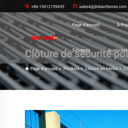


+86-15612159655
sales4@jinbiaofences.com
Page d'accueil
À Pr
Solutions
Contactez
Clôture de sécurité po
Page d'accueil
>
Produits
>
Clôture en treillis
>
Cl