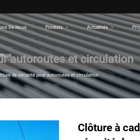
opos De Nous
Produits
Actualités
Pro
-Nous
ur autoroutes et circulation
ôture de sécurité pour autoroutes et circulation
Clôture à cad