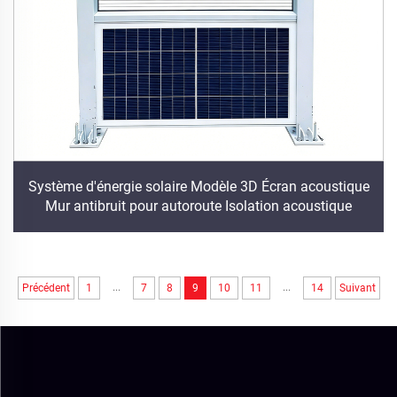
Système d'énergie solaire Modèle 3D Écran acoustique
Mur antibruit pour autoroute Isolation acoustique
...
...
Précédent
1
7
8
9
10
11
14
Suivant