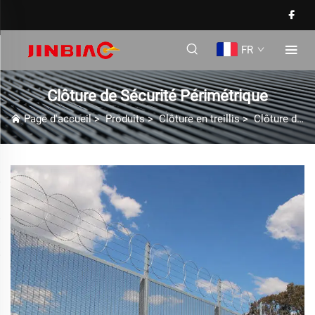
FR
Clôture de Sécurité Périmétrique
Page d'accueil
>
Produits
>
Clôture en treillis
>
Clôture de Sécurité Périmétrique