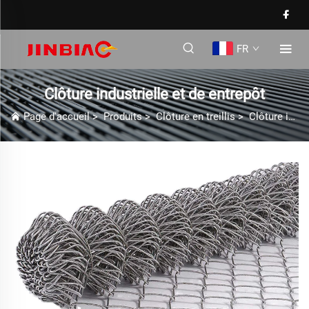
FR
Clôture industrielle et de entrepôt
Page d'accueil
>
Produits
>
Clôture en treillis
>
Clôture industrielle et de entrepôt